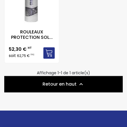
ROULEAUX
PROTECTION SOL...
Prix
52,30 €
HT
soit
TTC
62,75 €
Affichage 1-1 de 1 article(s)
Retour en haut
