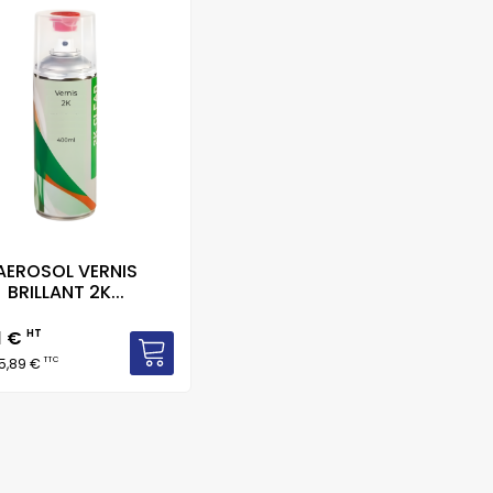
AEROSOL VERNIS
BRILLANT 2K...
1 €
HT
TTC
5,89 €