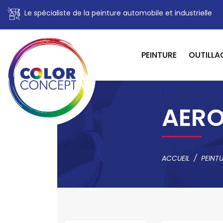
Le spécialiste de la peinture automobile et industrielle
PEINTURE
OUTILLA
AER
ACCUEIL
PEINT