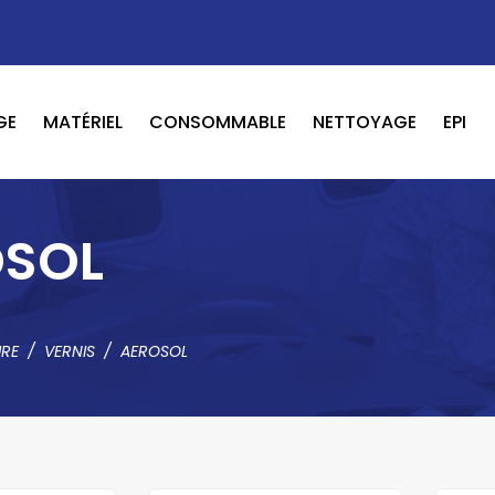
GE
MATÉRIEL
CONSOMMABLE
NETTOYAGE
EPI
OUTILS PNEUMATIQUE / ELECTRIQUE
BOOSTER / LAVEUR / INFRAROUGE
OSOL
URE
VERNIS
AEROSOL