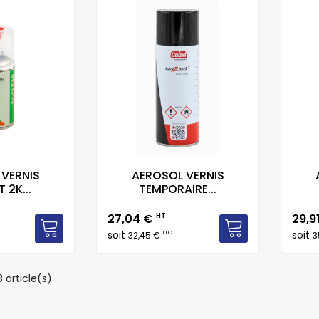
 VERNIS
AEROSOL VERNIS
 2K...
TEMPORAIRE...
Prix
Prix
27,04 €
HT
29,9
soit
soit
TTC
32,45 €
3
 article(s)