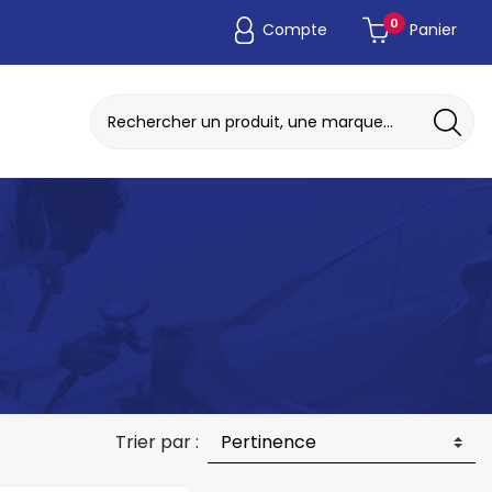
0
Compte
Panier
ADAPTATEUR DE POCHE JETABLE
DISQUE A MEULER / TRONCONNER
Trier par :