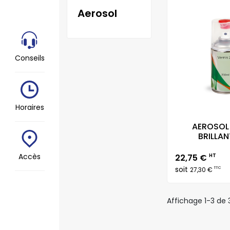
aerosol
Conseils
Horaires
AEROSOL
BRILLANT
Prix
Accès
22,75 €
HT
soit
TTC
27,30 €
Affichage 1-3 de 3