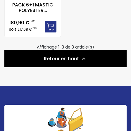
PACK 6+1 MASTIC
POLYESTER...
Prix
180,90 €
HT
soit
TTC
217,08 €
Affichage 1-3 de 3 article(s)
Retour en haut
