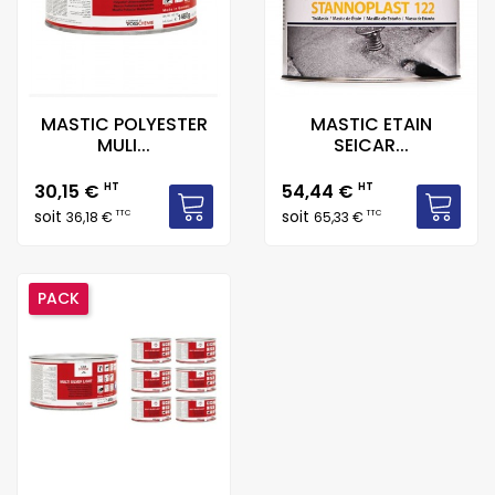
MASTIC POLYESTER
MASTIC ETAIN
MULI...
SEICAR...
Prix
Prix
30,15 €
HT
54,44 €
HT
soit
soit
TTC
TTC
36,18 €
65,33 €
PACK