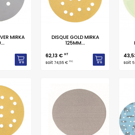
LVER MIRKA
DISQUE GOLD MIRKA
...
125MM...
Prix
Prix
62,13 €
HT
43,
soit
soit
TTC
74,55 €
5