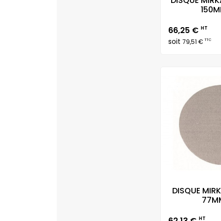
DISQUE MIR
150MM
Prix
66,25 €
HT
soit
TTC
79,51 €
DISQUE MIRK
77MM
Prix
62,13 €
HT