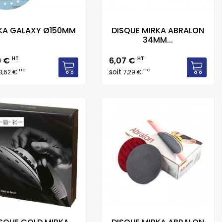
KA GALAXY Ø150MM
DISQUE MIRKA ABRALON
34MM...
Prix
9 €
HT
6,07 €
HT
soit
TTC
TTC
3,62 €
7,29 €