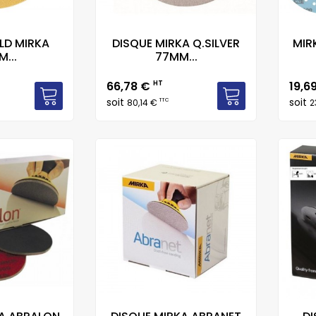
LD MIRKA
DISQUE MIRKA Q.SILVER
MIR
...
77MM...
Prix
Prix
66,78 €
HT
19,6
soit
soit
TTC
80,14 €
2