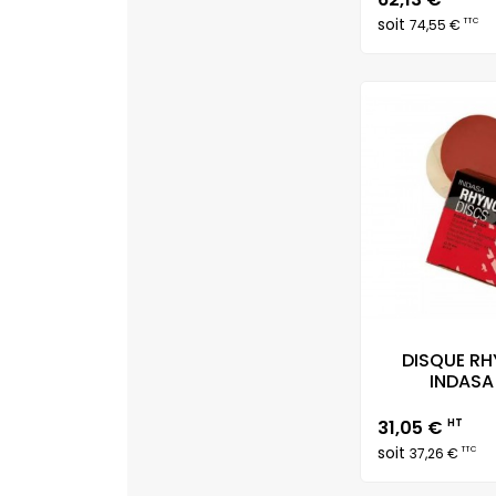
soit
TTC
74,55 €
DISQUE R
INDASA 
Prix
31,05 €
HT
soit
TTC
37,26 €