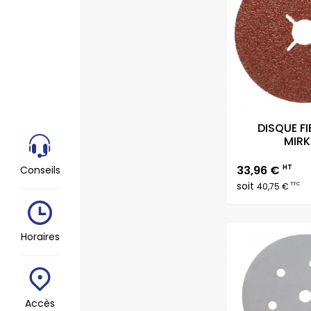
DISQUE FI
MIRKA
Prix
33,96 €
HT
Conseils
soit
TTC
40,75 €
Horaires
Accès