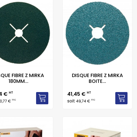
SQUE FIBRE Z MIRKA
DISQUE FIBRE Z MIRKA
180MM...
BOITE...
Prix
64 €
HT
41,45 €
HT
soit
TTC
TTC
0,77 €
49,74 €