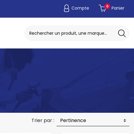
0
Compte
Panier
ADAPTATEUR DE POCHE JETABLE
DISQUE A MEULER / TRONCONNER
Trier par :