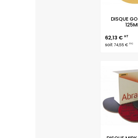
DISQUE GO
125MM
Prix
62,13 €
HT
soit
TTC
74,55 €