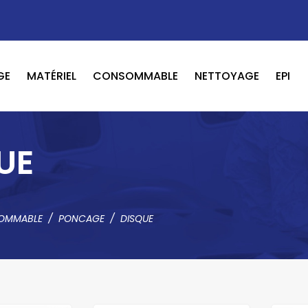
GE
MATÉRIEL
CONSOMMABLE
NETTOYAGE
EPI
OUTILS PNEUMATIQUE / ELECTRIQUE
BOOSTER / LAVEUR / INFRAROUGE
UE
OMMABLE
PONCAGE
DISQUE