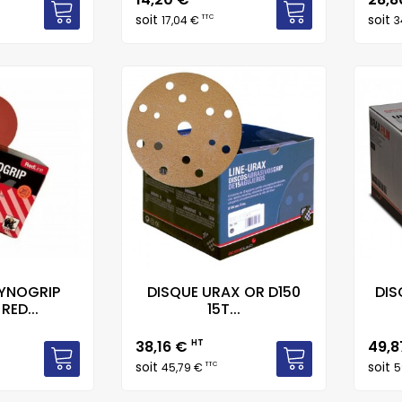
soit
soit
TTC
17,04 €
3
HYNOGRIP
DISQUE URAX OR D150
DIS
RED...
15T...
Prix
Prix
38,16 €
HT
49,
soit
soit
TTC
45,79 €
5