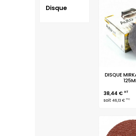
disque
DISQUE MIR
125MM
Prix
38,44 €
HT
soit
TTC
46,13 €