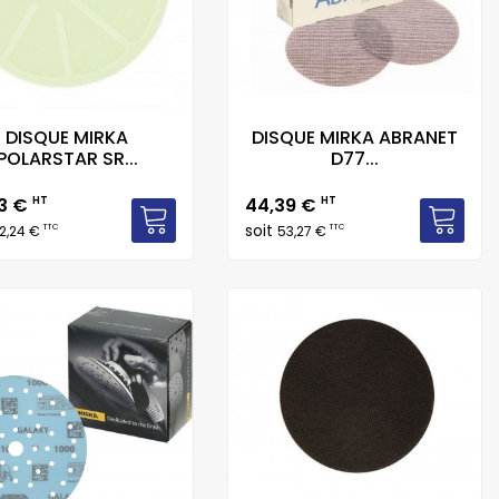
DISQUE MIRKA
DISQUE MIRKA ABRANET
POLARSTAR SR...
D77...
Prix
53 €
HT
44,39 €
HT
soit
TTC
TTC
2,24 €
53,27 €