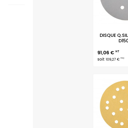
DISQUE Q.SI
D150
Prix
91,06 €
HT
soit
TTC
109,27 €