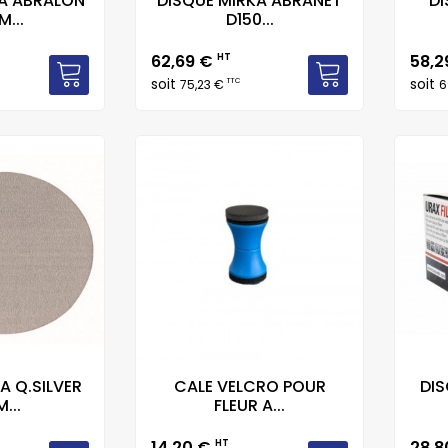
KA ABRALON
DISQUE MIRKA ABRANET
DI
...
D150...
Prix
Prix
62,69 €
HT
58,2
soit
soit
TTC
75,23 €
6
A Q.SILVER
CALE VELCRO POUR
DIS
...
FLEUR A...
Prix
Prix
14,20 €
HT
28,