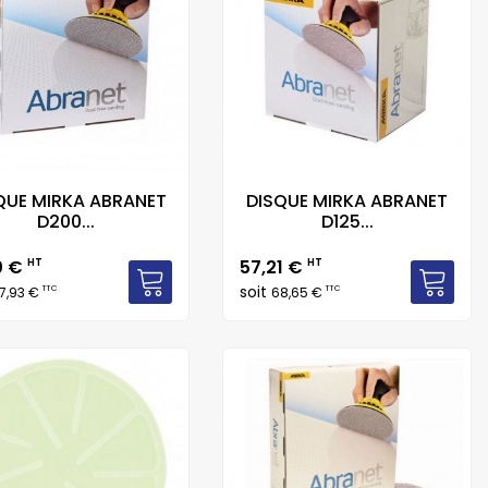
QUE MIRKA ABRANET
DISQUE MIRKA ABRANET
D200...
D125...
Prix
0 €
HT
57,21 €
HT
soit
TTC
TTC
7,93 €
68,65 €