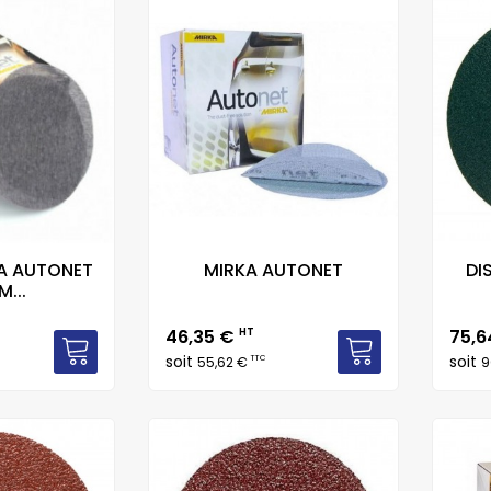
KA AUTONET
MIRKA AUTONET
DI
...
Prix
Prix
46,35 €
HT
75,
soit
soit
TTC
55,62 €
9