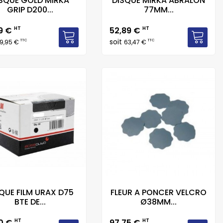
SQUE GOLD MIRKA
DISQUE MIRKA ABRALON
GRIP D200...
77MM...
Prix
9 €
HT
52,89 €
HT
soit
TTC
TTC
9,95 €
63,47 €
QUE FILM URAX D75
FLEUR A PONCER VELCRO
BTE DE...
Ø38MM...
Prix
80 €
HT
97,75 €
HT