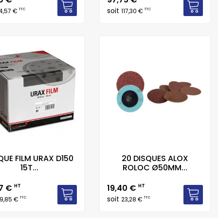
soit
TTC
TTC
4,57 €
117,30 €
QUE FILM URAX D150
20 DISQUES ALOX
15T...
ROLOC Ø50MM...
Prix
87 €
HT
19,40 €
HT
soit
TTC
TTC
9,85 €
23,28 €