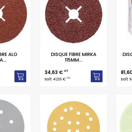
BRE ALO
DISQUE FIBRE MIRKA
DIS
...
115MM...
Prix
Prix
34,63 €
HT
81,6
soit
soit
TTC
41,55 €
9