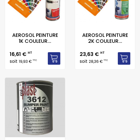
AEROSOL PEINTURE
AEROSOL PEINTURE
1K COULEUR...
2K COULEUR...
Prix
Prix
16,61 €
HT
23,63 €
HT
soit
soit
TTC
TTC
19,93 €
28,36 €