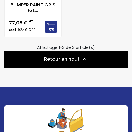
BUMPER PAINT GRIS
FZL...
Prix
77,05 €
HT
soit
TTC
92,46 €
Affichage 1-3 de 3 article(s)
Retour en haut
