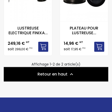
LUSTREUSE
PLATEAU POUR
ELECTRIQUE FINIXA...
LUSTREUSE...
Prix
Prix
249,16 €
HT
14,96 €
HT
soit
soit
TTC
TTC
299,00 €
17,95 €
Affichage 1-2 de 2 article(s)
Retour en haut
