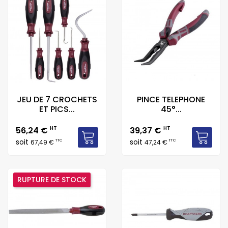
JEU DE 7 CROCHETS
PINCE TELEPHONE
ET PICS...
45°...
Prix
Prix
56,24 €
HT
39,37 €
HT
soit
soit
TTC
TTC
67,49 €
47,24 €
RUPTURE DE STOCK