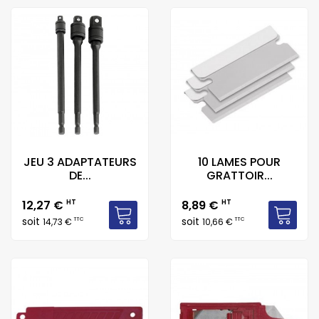
JEU 3 ADAPTATEURS
10 LAMES POUR
DE...
GRATTOIR...
Prix
Prix
12,27 €
HT
8,89 €
HT
soit
soit
TTC
TTC
14,73 €
10,66 €