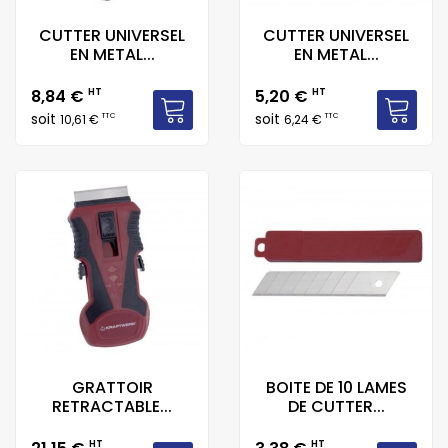
CUTTER UNIVERSEL
CUTTER UNIVERSEL
EN METAL...
EN METAL...
Prix
Prix
8,84 €
HT
5,20 €
HT
soit
soit
TTC
TTC
10,61 €
6,24 €
GRATTOIR
BOITE DE 10 LAMES
RETRACTABLE...
DE CUTTER...
Prix
Prix
HT
HT