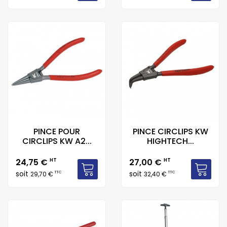
PINCE POUR
PINCE CIRCLIPS KW
CIRCLIPS KW A2...
HIGHTECH...
Prix
Prix
24,75 €
HT
27,00 €
HT
soit
soit
TTC
TTC
29,70 €
32,40 €