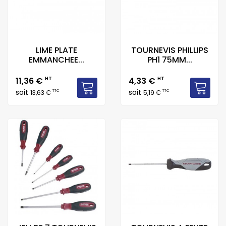
LIME PLATE
TOURNEVIS PHILLIPS
EMMANCHEE...
PH1 75MM...
Prix
Prix
11,36 €
HT
4,33 €
HT
soit
soit
TTC
TTC
13,63 €
5,19 €