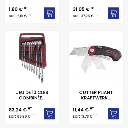
Prix
Prix
1,80 €
HT
31,05 €
HT
soit
soit
TTC
TTC
2,16 €
37,26 €
JEU DE 10 CLÉS
CUTTER PLIANT
COMBINÉE...
KRAFTWERK...
Prix
Prix
83,24 €
HT
11,44 €
HT
soit
soit
TTC
TTC
99,89 €
13,73 €