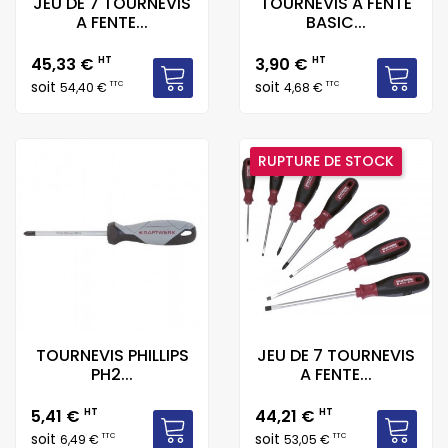
JEU DE 7 TOURNEVIS
TOURNEVIS A FENTE
A FENTE...
BASIC...
Prix
Prix
45,33 €
HT
3,90 €
HT
soit
soit
TTC
TTC
54,40 €
4,68 €
RUPTURE DE STOCK
TOURNEVIS PHILLIPS
JEU DE 7 TOURNEVIS
PH2...
A FENTE...
Prix
Prix
5,41 €
HT
44,21 €
HT
soit
soit
TTC
TTC
6,49 €
53,05 €