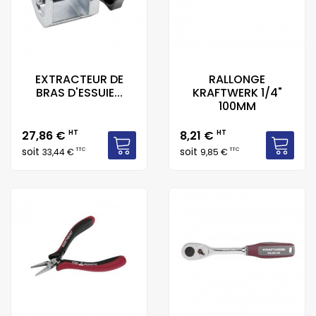
EXTRACTEUR DE
RALLONGE
BRAS D'ESSUIE...
KRAFTWERK 1/4"
100MM
Prix
Prix
27,86 €
HT
8,21 €
HT
soit
soit
TTC
TTC
33,44 €
9,85 €