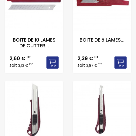
BOITE DE 10 LAMES
BOITE DE 5 LAMES...
DE CUTTER...
Prix
Prix
2,60 €
HT
2,39 €
HT
soit
soit
TTC
TTC
3,12 €
2,87 €