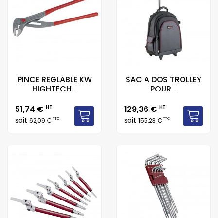
PINCE REGLABLE KW
SAC A DOS TROLLEY
HIGHTECH...
POUR...
Prix
Prix
51,74 €
HT
129,36 €
HT
soit
soit
TTC
TTC
62,09 €
155,23 €