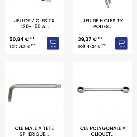
JEU DE 7 CLES TX
JEU DE 9 CLES TX
T20-T50 A...
POLIES...
Prix
Prix
50,84 €
HT
39,37 €
HT
soit
soit
TTC
TTC
61,01 €
47,24 €
CLE MALE A TETE
CLE POLYGONALE A
SPHERIQUE...
CLIQUET...