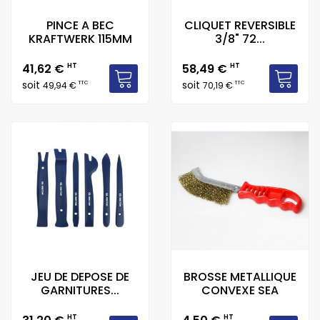
PINCE A BEC
CLIQUET REVERSIBLE
KRAFTWERK 115MM
3/8" 72...
Prix
Prix
41,62 €
HT
58,49 €
HT
soit
soit
TTC
TTC
49,94 €
70,19 €
JEU DE DEPOSE DE
BROSSE METALLIQUE
GARNITURES...
CONVEXE SEA
Prix
Prix
HT
HT