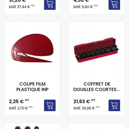
31,20 €
4,50 €
soit
soit
TTC
TTC
37,44 €
5,40 €
COUPE FILM
COFFRET DE
PLASTIQUE INP
DOUILLES COURTES...
Prix
Prix
2,25 €
HT
21,63 €
HT
soit
soit
TTC
TTC
2,70 €
25,96 €