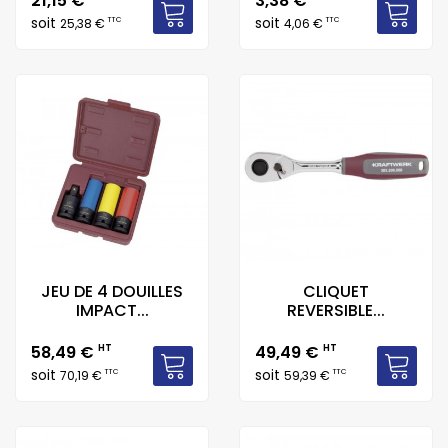
21,15 €
3,38 €
soit
soit
TTC
TTC
25,38 €
4,06 €
JEU DE 4 DOUILLES
CLIQUET
IMPACT...
REVERSIBLE...
Prix
Prix
58,49 €
HT
49,49 €
HT
soit
soit
TTC
TTC
70,19 €
59,39 €