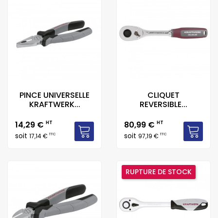
PINCE UNIVERSELLE
CLIQUET
KRAFTWERK...
REVERSIBLE...
Prix
Prix
14,29 €
HT
80,99 €
HT
soit
soit
TTC
TTC
17,14 €
97,19 €
RUPTURE DE STOCK