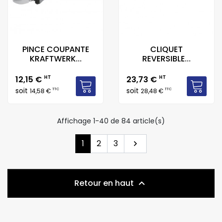
PINCE COUPANTE
CLIQUET
KRAFTWERK...
REVERSIBLE...
Prix
Prix
12,15 €
HT
23,73 €
HT
soit
soit
TTC
TTC
14,58 €
28,48 €
Affichage 1-40 de 84 article(s)
Suivant
1
2
3

Retour en haut
