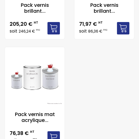
Pack vernis
Pack vernis
brillant...
brillant...
Prix
Prix
205,20 €
HT
71,97 €
HT
soit
soit
TTC
TTC
246,24 €
86,36 €
Pack vernis mat
acrylique...
Prix
76,38 €
HT