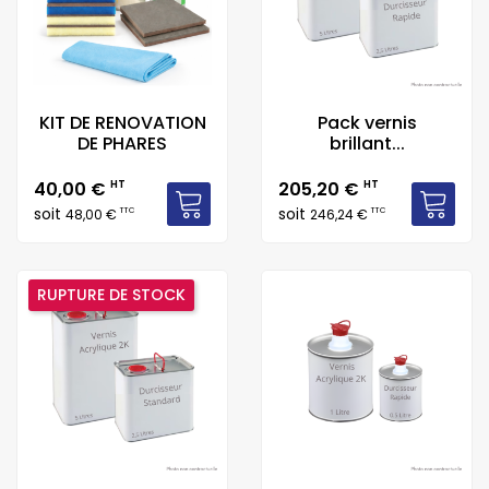
KIT DE RENOVATION
Pack vernis
DE PHARES
brillant...
Prix
Prix
40,00 €
HT
205,20 €
HT
soit
soit
TTC
TTC
48,00 €
246,24 €
RUPTURE DE STOCK