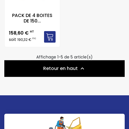
PACK DE 4 BOITES
DE 150...
Prix
158,60 €
HT
soit
TTC
190,32 €
Affichage 1-5 de 5 article(s)
Retour en haut
