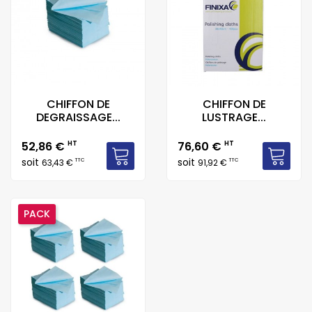
CHIFFON DE
CHIFFON DE
DEGRAISSAGE...
LUSTRAGE...
Prix
Prix
52,86 €
HT
76,60 €
HT
soit
soit
TTC
TTC
63,43 €
91,92 €
PACK