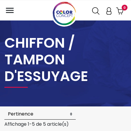

0
CHIFFON /
TAMPON
D'ESSUYAGE
Affichage 1-5 de 5 article(s)