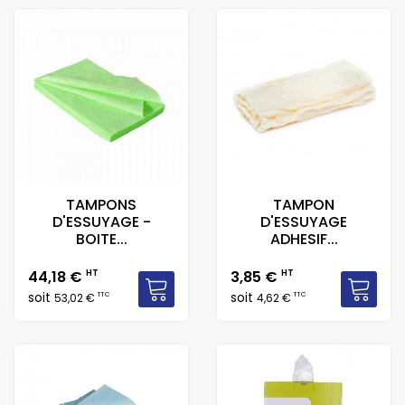
TAMPONS
TAMPON
D'ESSUYAGE -
D'ESSUYAGE
BOITE...
ADHESIF...
Prix
Prix
44,18 €
HT
3,85 €
HT
soit
soit
TTC
TTC
53,02 €
4,62 €