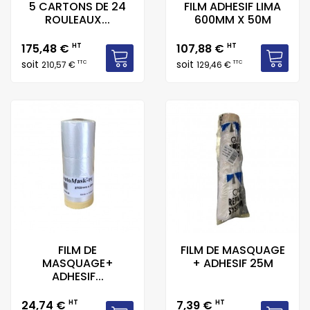
5 CARTONS DE 24
FILM ADHESIF LIMA
ROULEAUX...
600MM X 50M
Prix
Prix
175,48 €
HT
107,88 €
HT
soit
soit
TTC
TTC
210,57 €
129,46 €
FILM DE
FILM DE MASQUAGE
MASQUAGE+
+ ADHESIF 25M
ADHESIF...
Prix
Prix
24,74 €
HT
7,39 €
HT