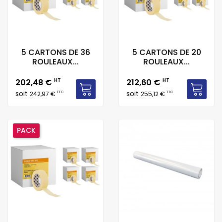
5 CARTONS DE 36
5 CARTONS DE 20
ROULEAUX...
ROULEAUX...
Prix
Prix
202,48 €
HT
212,60 €
HT
soit
soit
TTC
TTC
242,97 €
255,12 €
PACK