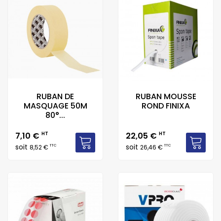
RUBAN DE
RUBAN MOUSSE
MASQUAGE 50M
ROND FINIXA
80°...
Prix
Prix
7,10 €
HT
22,05 €
HT
soit
soit
TTC
TTC
8,52 €
26,46 €