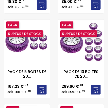
Prix
Prix
18,30 €
HT
35,00 €
HT
soit
soit
TTC
TTC
21,95 €
42,00 €
PACK
PACK
RUPTURE DE STOCK
RUPTURE DE STOCK
PACK DE 5 BOITES DE
PACK DE 10 BOITES
20...
DE 20...
Prix
Prix
167,23 €
HT
299,60 €
HT
soit
soit
TTC
TTC
200,68 €
359,52 €