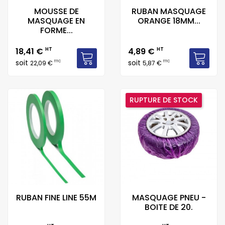
MOUSSE DE
RUBAN MASQUAGE
MASQUAGE EN
ORANGE 18MM...
FORME...
Prix
Prix
18,41 €
HT
4,89 €
HT
soit
soit
TTC
TTC
22,09 €
5,87 €
RUPTURE DE STOCK
RUBAN FINE LINE 55M
MASQUAGE PNEU -
BOITE DE 20.