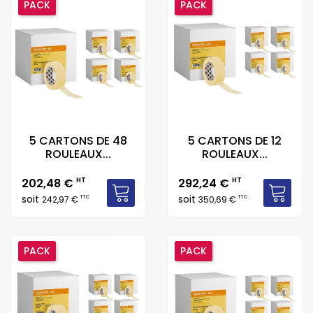
PACK
PACK
5 CARTONS DE 48
5 CARTONS DE 12
ROULEAUX...
ROULEAUX...
Prix
Prix
202,48 €
HT
292,24 €
HT
soit
soit
TTC
TTC
242,97 €
350,69 €
PACK
PACK