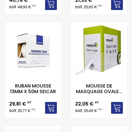
40,78 €
21,33 €
soit
soit
TTC
TTC
48,93 €
25,60 €
RUBAN MOUSSE
MOUSSE DE
13MM X 50M SEICAR
MASQUAGE OVALE...
Prix
Prix
29,81 €
HT
22,05 €
HT
soit
soit
TTC
TTC
35,77 €
26,46 €