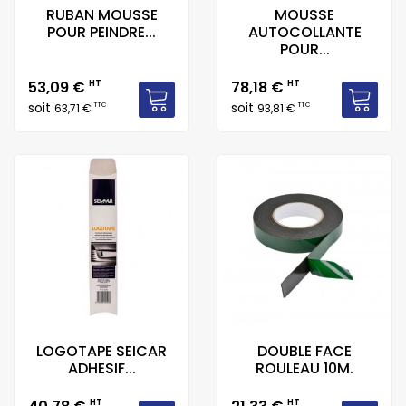
RUBAN MOUSSE
MOUSSE
POUR PEINDRE...
AUTOCOLLANTE
POUR...
Prix
Prix
53,09 €
HT
78,18 €
HT
soit
soit
TTC
TTC
63,71 €
93,81 €
LOGOTAPE SEICAR
DOUBLE FACE
ADHESIF...
ROULEAU 10M.
Prix
Prix
HT
HT