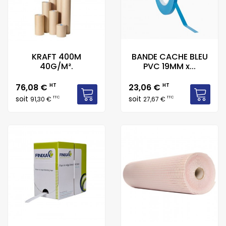
KRAFT 400M
BANDE CACHE BLEU
40G/M².
PVC 19MM x...
Prix
Prix
76,08 €
HT
23,06 €
HT
soit
soit
TTC
TTC
91,30 €
27,67 €