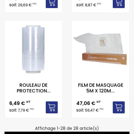
soit
soit
TTC
TTC
29,69 €
8,87 €
ROULEAU DE
FILM DE MASQUAGE
PROTECTION...
5M X 120M...
Prix
Prix
6,49 €
HT
47,06 €
HT
soit
soit
TTC
TTC
7,79 €
56,47 €
Affichage 1-28 de 28 article(s)