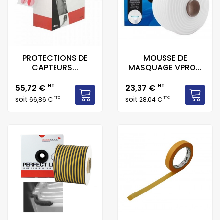
PROTECTIONS DE
MOUSSE DE
CAPTEURS...
MASQUAGE VPRO...
Prix
Prix
55,72 €
HT
23,37 €
HT
soit
soit
TTC
TTC
66,86 €
28,04 €