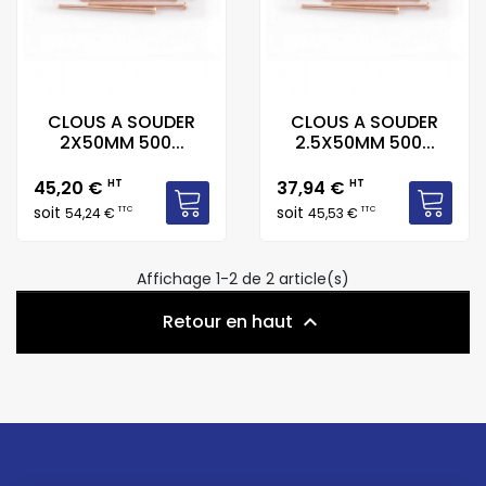
CLOUS A SOUDER
CLOUS A SOUDER
2X50MM 500...
2.5X50MM 500...
Prix
Prix
45,20 €
HT
37,94 €
HT
soit
soit
TTC
TTC
54,24 €
45,53 €
Affichage 1-2 de 2 article(s)
Retour en haut
