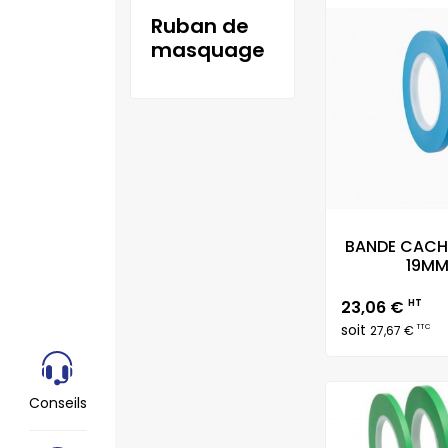
ruban de
masquage
BANDE CACH
19MM 
Prix
23,06 €
HT
soit
TTC
27,67 €
Conseils