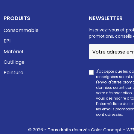
PRODUITS
NEWSLETTER
Consommable
Inscrivez-vous et pro
promotions, conseils 
EPI
Matériel
Outillage
J'accepte que les d
Peinture
renseignées soient ut
l'envoi d'offres prom
données seront cons
votre désinscription
vous désinscrire à 
l'intermédiaire du li
les emails promotion
sont adressés.
© 2026 - Tous droits réservés Color Concept -
WEE