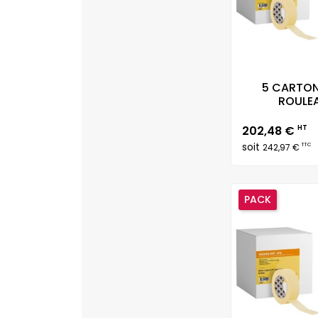
5 CARTON
ROULEA
Prix
202,48 €
HT
soit
TTC
242,97 €
PACK