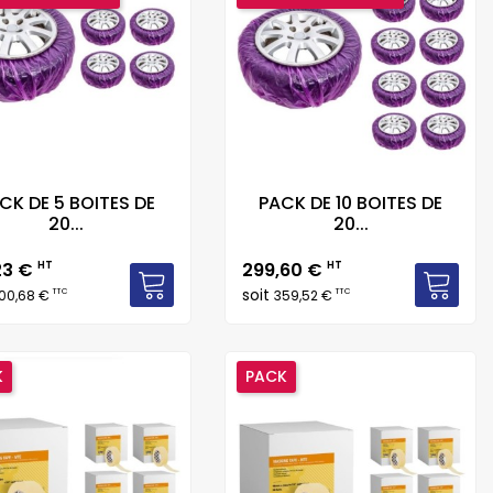
CK DE 5 BOITES DE
PACK DE 10 BOITES DE
20...
20...
Prix
23 €
HT
299,60 €
HT
soit
TTC
TTC
00,68 €
359,52 €
K
PACK