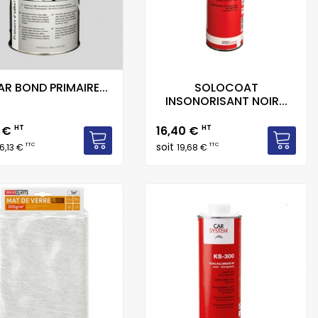
AR BOND PRIMAIRE...
SOLOCOAT
INSONORISANT NOIR...
Prix
1 €
HT
16,40 €
HT
soit
TTC
TTC
6,13 €
19,68 €