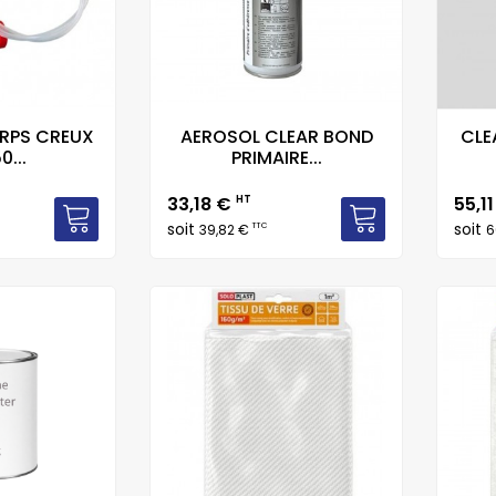
RPS CREUX
AEROSOL CLEAR BOND
CLE
0...
PRIMAIRE...
Prix
Prix
33,18 €
HT
55,1
soit
soit
TTC
39,82 €
6