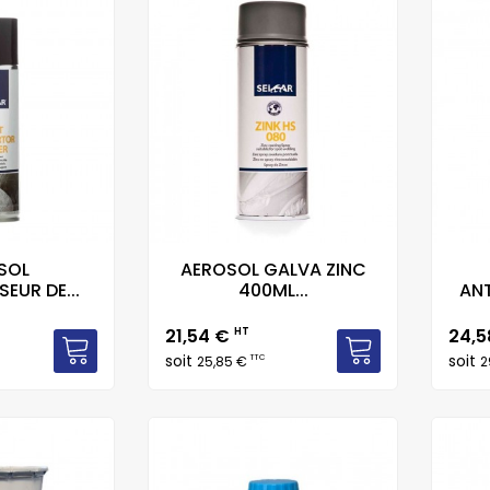
SOL
AEROSOL GALVA ZINC
EUR DE...
400ML...
ANT
Prix
Prix
21,54 €
HT
24,
soit
soit
TTC
25,85 €
2