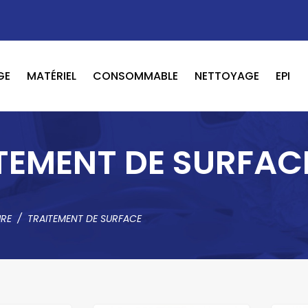
GE
MATÉRIEL
CONSOMMABLE
NETTOYAGE
EPI
OUTILS PNEUMATIQUE / ELECTRIQUE
BOOSTER / LAVEUR / INFRAROUGE
TEMENT DE SURFAC
URE
TRAITEMENT DE SURFACE