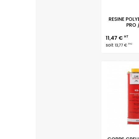
RESINE POLY
PRO 
Prix
11,47 €
HT
soit
TTC
13,77 €