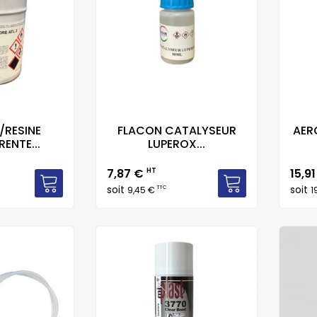
/RESINE
FLACON CATALYSEUR
AER
ENTE...
LUPEROX...
Prix
Prix
7,87 €
HT
15,9
soit
soit
TTC
9,45 €
1