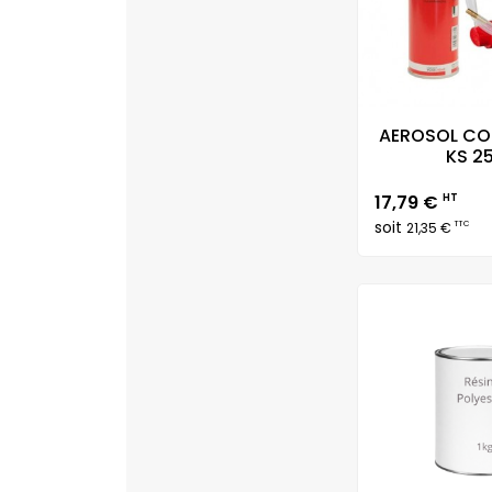
AEROSOL CO
KS 25
Prix
17,79 €
HT
soit
TTC
21,35 €