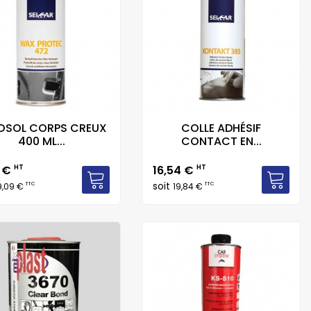
OSOL CORPS CREUX
COLLE ADHÉSIF
400 ML...
CONTACT EN...
Prix
1 €
HT
16,54 €
HT
soit
TTC
TTC
9,09 €
19,84 €