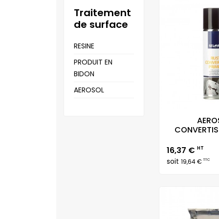
traitement
de surface
RESINE
PRODUIT EN
BIDON
AEROSOL
AERO
CONVERTISS
Prix
16,37 €
HT
soit
TTC
19,64 €