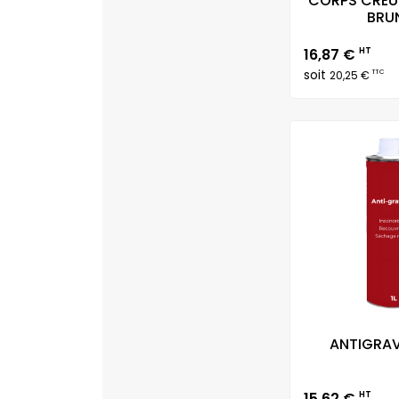
CORPS CREUX
BRUN
Prix
16,87 €
HT
soit
TTC
20,25 €
ANTIGRAVI
Prix
15,62 €
HT