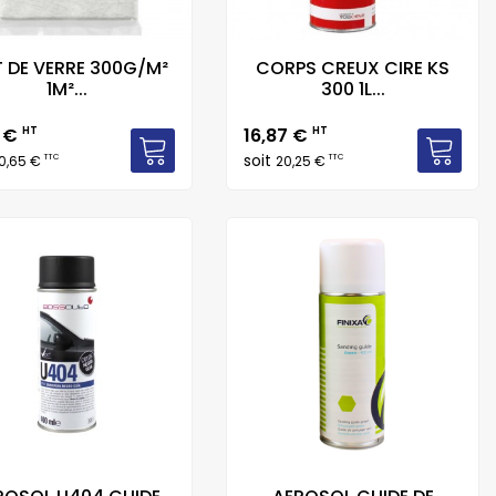
 DE VERRE 300G/M²
CORPS CREUX CIRE KS
1M²...
300 1L...
Prix
1 €
HT
16,87 €
HT
soit
TTC
TTC
0,65 €
20,25 €