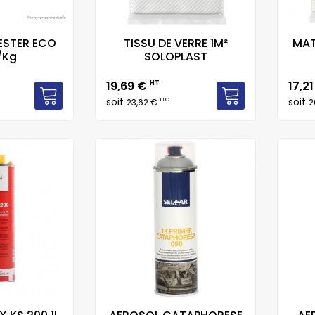
ESTER ECO
TISSU DE VERRE 1M²
MAT
/Kg
SOLOPLAST
Prix
Prix
19,69 €
HT
17,2
soit
soit
TTC
23,62 €
2