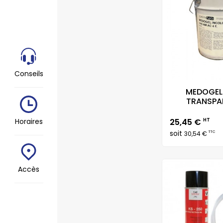
Conseils
MEDOGEL
TRANSPAR
Prix
Horaires
25,45 €
HT
soit
TTC
30,54 €
Accès