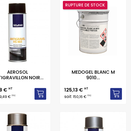
RUPTURE DE STOCK
AEROSOL
MEDOGEL BLANC M
IGRAVILLON NOIR...
9010...
Prix
58 €
HT
125,13 €
HT
soit
TTC
TTC
9,49 €
150,16 €