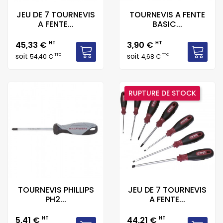
JEU DE 7 TOURNEVIS
TOURNEVIS A FENTE
A FENTE...
BASIC...
Prix
Prix
45,33 €
HT
3,90 €
HT
soit
soit
TTC
TTC
54,40 €
4,68 €
RUPTURE DE STOCK
TOURNEVIS PHILLIPS
JEU DE 7 TOURNEVIS
PH2...
A FENTE...
Prix
Prix
5,41 €
HT
44,21 €
HT