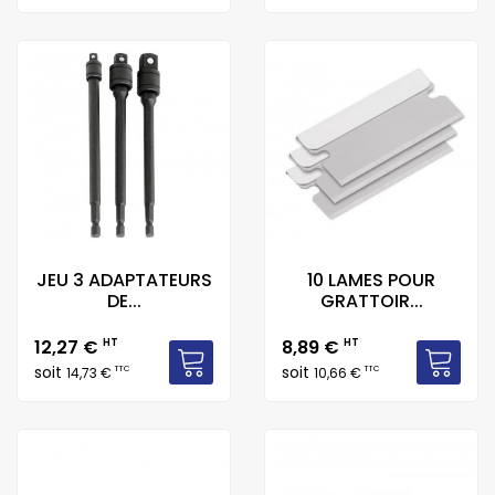
JEU 3 ADAPTATEURS
10 LAMES POUR
DE...
GRATTOIR...
Prix
Prix
12,27 €
HT
8,89 €
HT
soit
soit
TTC
TTC
14,73 €
10,66 €