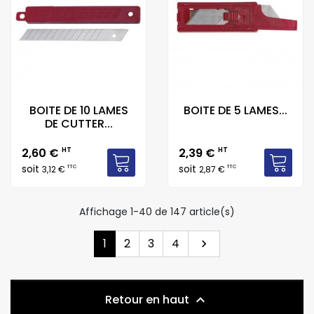
BOITE DE 10 LAMES
BOITE DE 5 LAMES...
DE CUTTER...
Prix
Prix
2,60 €
HT
2,39 €
HT
soit
soit
TTC
TTC
3,12 €
2,87 €
Affichage 1-40 de 147 article(s)
Suivant
1
2
3
4

Retour en haut
