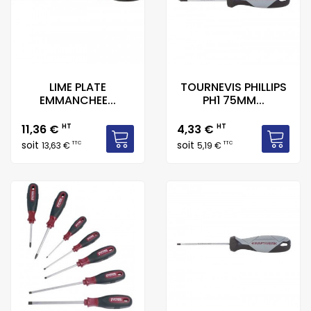
LIME PLATE
TOURNEVIS PHILLIPS
EMMANCHEE...
PH1 75MM...
Prix
Prix
11,36 €
HT
4,33 €
HT
soit
soit
TTC
TTC
13,63 €
5,19 €