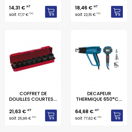
Prix
Prix
14,31 €
HT
18,46 €
HT
soit
soit
TTC
TTC
17,17 €
22,15 €
COFFRET DE
DECAPEUR
DOUILLES COURTES...
THERMIQUE 650°C...
Prix
Prix
21,63 €
HT
64,68 €
HT
soit
soit
TTC
TTC
25,96 €
77,62 €