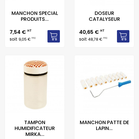
MANCHON SPECIAL
DOSEUR
PRODUITS...
CATALYSEUR
Prix
Prix
7,54 €
HT
40,65 €
HT
soit
soit
TTC
TTC
9,05 €
48,78 €
TAMPON
MANCHON PATTE DE
HUMIDIFICATEUR
LAPIN...
MIRKA...