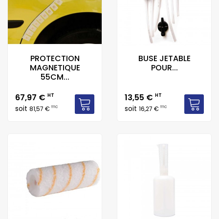
PROTECTION
BUSE JETABLE
MAGNETIQUE
POUR...
55CM...
Prix
Prix
67,97 €
HT
13,55 €
HT
soit
soit
TTC
TTC
81,57 €
16,27 €