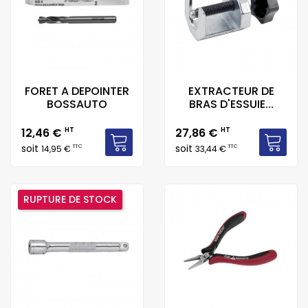
FORET A DEPOINTER
EXTRACTEUR DE
BOSSAUTO
BRAS D'ESSUIE...
Prix
Prix
12,46 €
HT
27,86 €
HT
soit
soit
TTC
TTC
14,95 €
33,44 €
RUPTURE DE STOCK