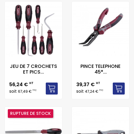
JEU DE 7 CROCHETS
PINCE TELEPHONE
ET PICS...
45°...
Prix
Prix
56,24 €
HT
39,37 €
HT
soit
soit
TTC
TTC
67,49 €
47,24 €
RUPTURE DE STOCK