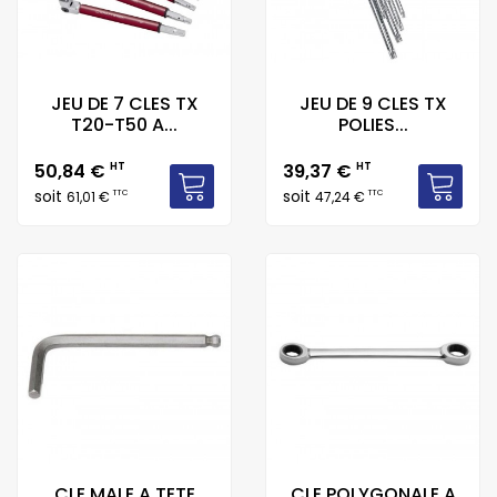
JEU DE 7 CLES TX
JEU DE 9 CLES TX
T20-T50 A...
POLIES...
Prix
Prix
50,84 €
HT
39,37 €
HT
soit
soit
TTC
TTC
61,01 €
47,24 €
CLE MALE A TETE
CLE POLYGONALE A