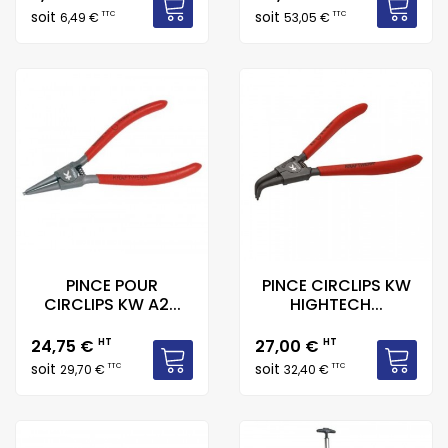
soit
soit
TTC
TTC
6,49 €
53,05 €
PINCE POUR
PINCE CIRCLIPS KW
CIRCLIPS KW A2...
HIGHTECH...
Prix
Prix
24,75 €
HT
27,00 €
HT
soit
soit
TTC
TTC
29,70 €
32,40 €