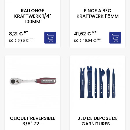
RALLONGE
PINCE A BEC
KRAFTWERK 1/4"
KRAFTWERK 115MM
100MM
Prix
Prix
8,21 €
HT
41,62 €
HT
soit
soit
TTC
TTC
9,85 €
49,94 €
CLIQUET REVERSIBLE
JEU DE DEPOSE DE
3/8" 72...
GARNITURES...