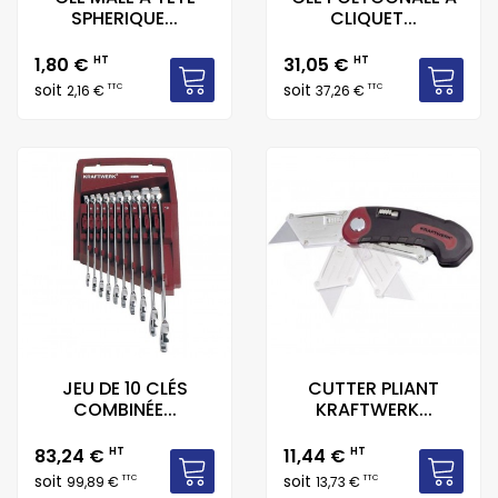
SPHERIQUE...
CLIQUET...
Prix
Prix
1,80 €
HT
31,05 €
HT
soit
soit
TTC
TTC
2,16 €
37,26 €
JEU DE 10 CLÉS
CUTTER PLIANT
COMBINÉE...
KRAFTWERK...
Prix
Prix
83,24 €
HT
11,44 €
HT
soit
soit
TTC
TTC
99,89 €
13,73 €