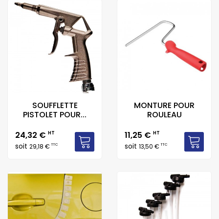
SOUFFLETTE
MONTURE POUR
PISTOLET POUR...
ROULEAU
Prix
Prix
24,32 €
HT
11,25 €
HT
soit
soit
TTC
TTC
29,18 €
13,50 €