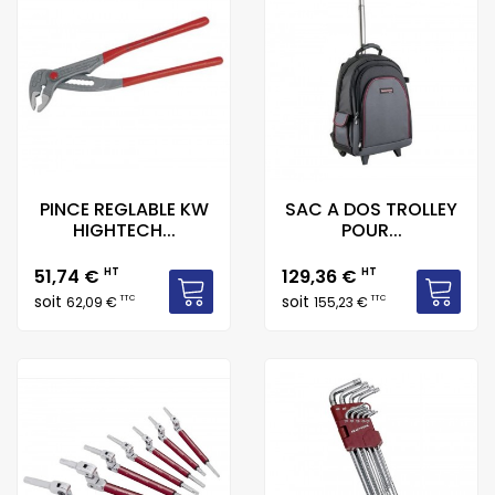
PINCE REGLABLE KW
SAC A DOS TROLLEY
HIGHTECH...
POUR...
Prix
Prix
51,74 €
HT
129,36 €
HT
soit
soit
TTC
TTC
62,09 €
155,23 €