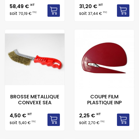
Prix
Prix
58,49 €
HT
31,20 €
HT
soit
soit
TTC
TTC
70,19 €
37,44 €
BROSSE METALLIQUE
COUPE FILM
CONVEXE SEA
PLASTIQUE INP
Prix
Prix
4,50 €
HT
2,25 €
HT
soit
soit
TTC
TTC
5,40 €
2,70 €