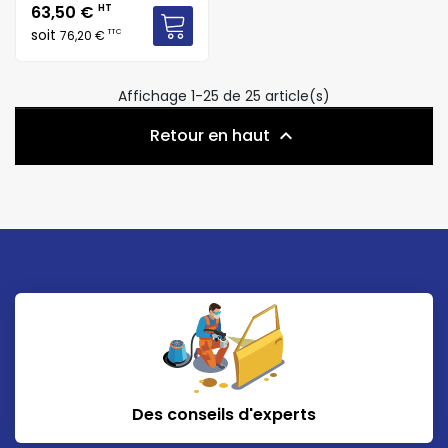
Prix
63,50 €
HT
soit
TTC
76,20 €
Affichage 1-25 de 25 article(s)
Retour en haut

Des conseils d'experts