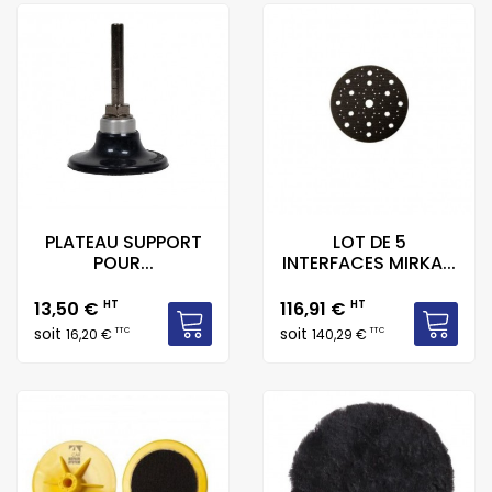
PLATEAU SUPPORT
LOT DE 5
POUR...
INTERFACES MIRKA...
Prix
Prix
13,50 €
HT
116,91 €
HT
soit
soit
TTC
TTC
16,20 €
140,29 €