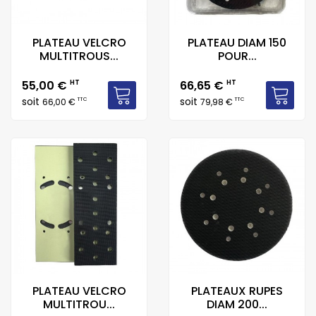
PLATEAU VELCRO
PLATEAU DIAM 150
MULTITROUS...
POUR...
Prix
Prix
55,00 €
HT
66,65 €
HT
soit
soit
TTC
TTC
66,00 €
79,98 €
PLATEAU VELCRO
PLATEAUX RUPES
MULTITROU...
DIAM 200...