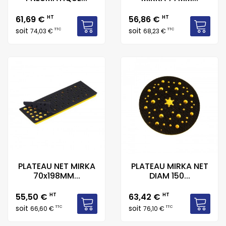
Prix
Prix
61,69 €
HT
56,86 €
HT
soit
soit
TTC
TTC
74,03 €
68,23 €
PLATEAU NET MIRKA
PLATEAU MIRKA NET
70x198MM...
DIAM 150...
Prix
Prix
55,50 €
HT
63,42 €
HT
soit
soit
TTC
TTC
66,60 €
76,10 €