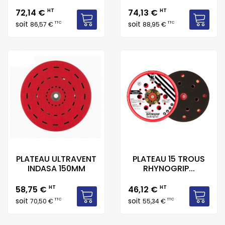
Prix
Prix
72,14 €
HT
74,13 €
HT
soit
soit
TTC
TTC
86,57 €
88,95 €
PLATEAU ULTRAVENT
PLATEAU 15 TROUS
INDASA 150MM
RHYNOGRIP...
Prix
Prix
58,75 €
HT
46,12 €
HT
soit
soit
TTC
TTC
70,50 €
55,34 €