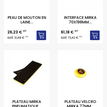
PEAU DE MOUTON EN
INTERFACE MIRKA
LAINE...
70X198MM...
Prix
Prix
26,23 €
HT
61,18 €
HT
soit
soit
TTC
TTC
31,48 €
73,42 €
PLATEAU MIRKA
PLATEAU VELCRO
PNEUMATIQUE...
MIRKA 77MM...