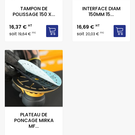
TAMPON DE
INTERFACE DIAM
POLISSAGE 150 X...
150MM 15...
Prix
Prix
16,37 €
HT
16,69 €
HT
soit
soit
TTC
TTC
19,64 €
20,03 €
PLATEAU DE
PONCAGE MIRKA
MF...