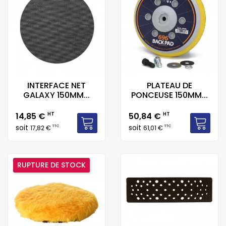
INTERFACE NET
PLATEAU DE
GALAXY 150MM...
PONCEUSE 150MM...
Prix
Prix
14,85 €
HT
50,84 €
HT
soit
soit
TTC
TTC
17,82 €
61,01 €
RUPTURE DE STOCK