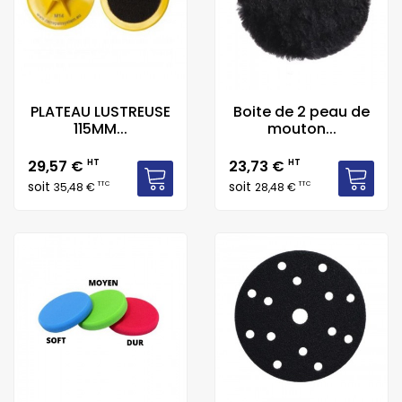
PLATEAU LUSTREUSE
Boite de 2 peau de
115MM...
mouton...
Prix
Prix
29,57 €
HT
23,73 €
HT
soit
soit
TTC
TTC
35,48 €
28,48 €