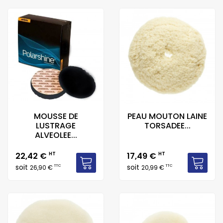
MOUSSE DE
PEAU MOUTON LAINE
LUSTRAGE
TORSADEE...
ALVEOLEE...
Prix
Prix
22,42 €
HT
17,49 €
HT
soit
soit
TTC
TTC
26,90 €
20,99 €