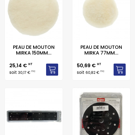
PEAU DE MOUTON
PEAU DE MOUTON
MIRKA 150MM...
MIRKA 77MM...
Prix
Prix
25,14 €
HT
50,69 €
HT
soit
soit
TTC
TTC
30,17 €
60,82 €