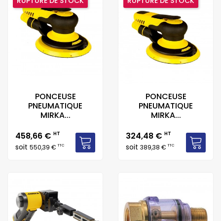
RUPTURE DE STOCK
RUPTURE DE STOCK
PONCEUSE
PONCEUSE
PNEUMATIQUE
PNEUMATIQUE
MIRKA...
MIRKA...
Prix
Prix
458,66 €
HT
324,48 €
HT
soit
soit
TTC
TTC
550,39 €
389,38 €