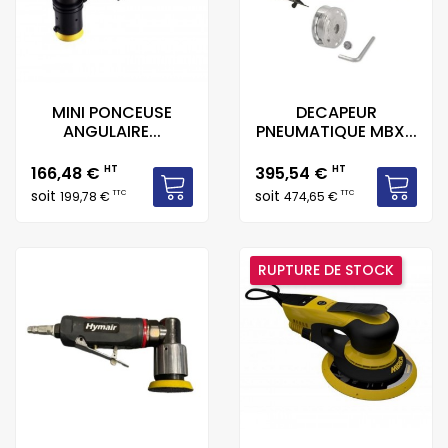
MINI PONCEUSE
DECAPEUR
ANGULAIRE...
PNEUMATIQUE MBX...
Prix
Prix
166,48 €
HT
395,54 €
HT
soit
soit
TTC
TTC
199,78 €
474,65 €
RUPTURE DE STOCK