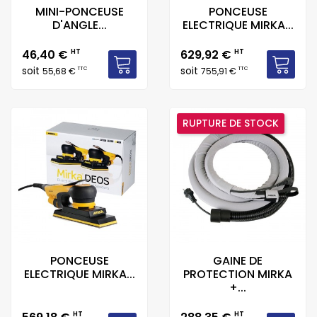
MINI-PONCEUSE
PONCEUSE
D'ANGLE...
ELECTRIQUE MIRKA...
Prix
Prix
46,40 €
HT
629,92 €
HT
soit
soit
TTC
TTC
55,68 €
755,91 €
RUPTURE DE STOCK
PONCEUSE
GAINE DE
ELECTRIQUE MIRKA...
PROTECTION MIRKA
+...
Prix
Prix
HT
HT