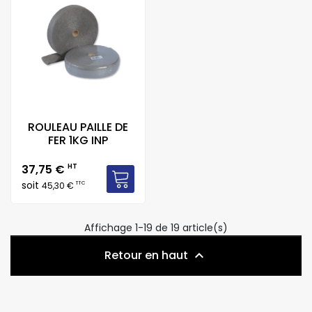
ROULEAU PAILLE DE
FER 1KG INP
Prix
37,75 €
HT
soit
TTC
45,30 €
Affichage 1-19 de 19 article(s)
Retour en haut
