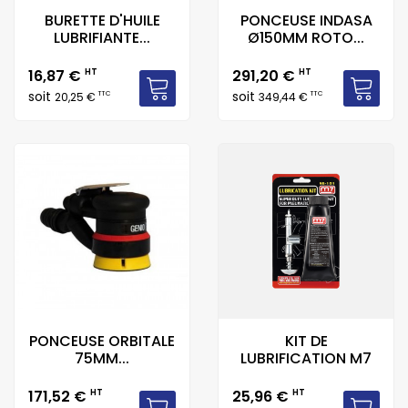
BURETTE D'HUILE
PONCEUSE INDASA
LUBRIFIANTE...
Ø150MM ROTO...
Prix
Prix
16,87 €
HT
291,20 €
HT
soit
soit
TTC
TTC
20,25 €
349,44 €
PONCEUSE ORBITALE
KIT DE
75MM...
LUBRIFICATION M7
Prix
Prix
171,52 €
HT
25,96 €
HT