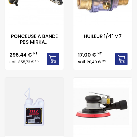
PONCEUSE A BANDE
HUILEUR 1/4" M7
PBS MIRKA...
Prix
Prix
296,44 €
HT
17,00 €
HT
soit
soit
TTC
TTC
355,73 €
20,40 €