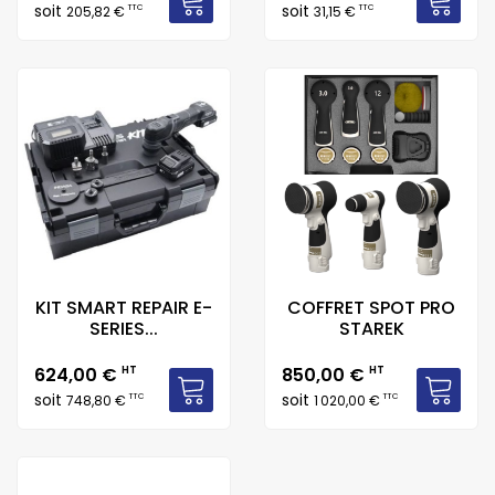
soit
soit
TTC
TTC
205,82 €
31,15 €
KIT SMART REPAIR E-
COFFRET SPOT PRO
SERIES...
STAREK
Prix
Prix
624,00 €
HT
850,00 €
HT
soit
soit
TTC
TTC
748,80 €
1 020,00 €