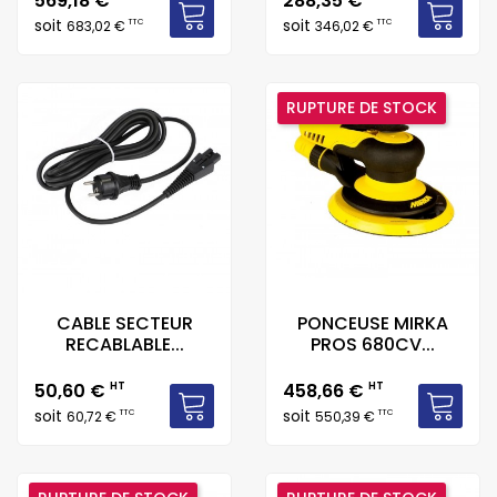
569,18 €
288,35 €
soit
soit
TTC
TTC
683,02 €
346,02 €
RUPTURE DE STOCK
CABLE SECTEUR
PONCEUSE MIRKA
RECABLABLE...
PROS 680CV...
Prix
Prix
50,60 €
HT
458,66 €
HT
soit
soit
TTC
TTC
60,72 €
550,39 €