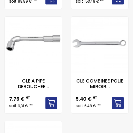
soit
soit
TTC
TTC
99,89 €
153,48 €
CLE A PIPE
CLE COMBINEE POLIE
DEBOUCHEE...
MIROIR...
Prix
Prix
7,76 €
HT
5,40 €
HT
soit
soit
TTC
TTC
9,31 €
6,48 €