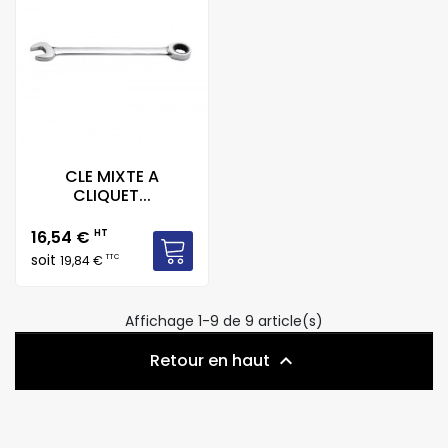
CLE MIXTE A
CLIQUET...
Prix
16,54 €
HT
soit
TTC
19,84 €
Affichage 1-9 de 9 article(s)
Retour en haut
