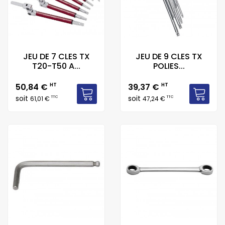
JEU DE 7 CLES TX
JEU DE 9 CLES TX
T20-T50 A...
POLIES...
Prix
Prix
50,84 €
HT
39,37 €
HT
soit
soit
TTC
TTC
61,01 €
47,24 €