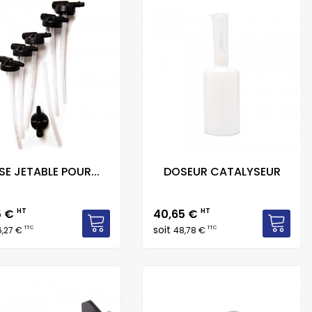
SE JETABLE POUR...
DOSEUR CATALYSEUR
Prix
5 €
HT
40,65 €
HT
soit
TTC
TTC
6,27 €
48,78 €