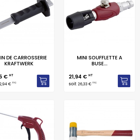
IN DE CARROSSERIE
MINI SOUFFLETTE A
KRAFTWERK
BUSE...
Prix
45 €
HT
21,94 €
HT
soit
TTC
TTC
2,94 €
26,33 €