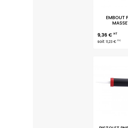
EMBOUT 
MASSET
Prix
9,36 €
HT
soit
TTC
11,23 €