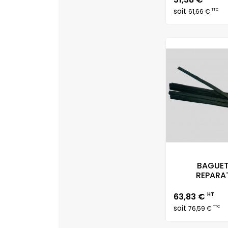
soit
TTC
61,66 €
BAGUET
REPARAT
Prix
63,83 €
HT
soit
TTC
76,59 €