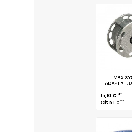
MBX SY
ADAPTATEU
Prix
15,10 €
HT
soit
TTC
18,11 €