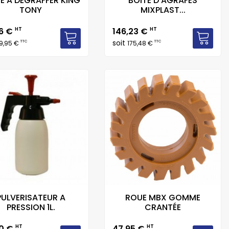
E A DEGRAFFER KING
BOITE D'AGRAFES
TONY
MIXPLAST...
Prix
96 €
HT
146,23 €
HT
soit
TTC
TTC
9,95 €
175,48 €
PULVERISATEUR A
ROUE MBX GOMME
PRESSION 1L.
CRANTÉE
Prix
40 €
HT
47,95 €
HT