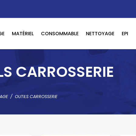
GE
MATÉRIEL
CONSOMMABLE
NETTOYAGE
EPI
OUTILS PNEUMATIQUE / ELECTRIQUE
BOOSTER / LAVEUR / INFRAROUGE
LS CARROSSERIE
LAGE
OUTILS CARROSSERIE