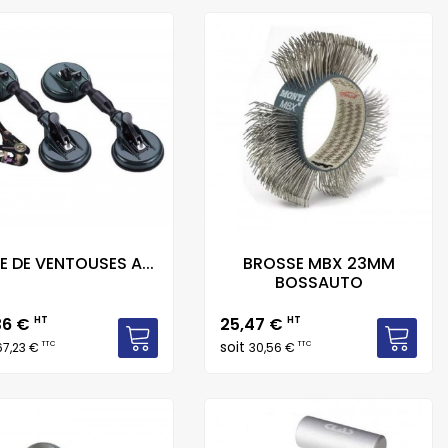
E DE VENTOUSES A...
BROSSE MBX 23MM
BOSSAUTO
Prix
36 €
HT
25,47 €
HT
soit
TTC
TTC
67,23 €
30,56 €