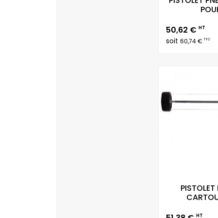
PISTOLET P
POUR
Prix
50,62 €
HT
soit
TTC
60,74 €
PISTOLET
CARTOU
Prix
51,38 €
HT