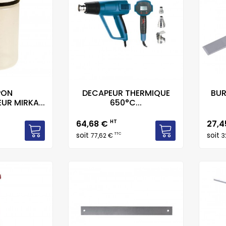
PON
DECAPEUR THERMIQUE
BUR
UR MIRKA...
650°C...
Prix
Prix
64,68 €
HT
27,
soit
soit
TTC
77,62 €
3