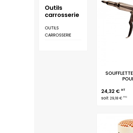
outils
carrosserie
OUTILS
CARROSSERIE
SOUFFLETTE
POUR
Prix
24,32 €
HT
soit
TTC
29,18 €