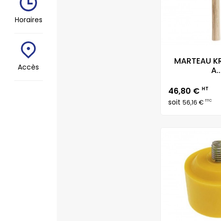
Horaires
MARTEAU K
Accès
A..
Prix
46,80 €
HT
soit
TTC
56,16 €