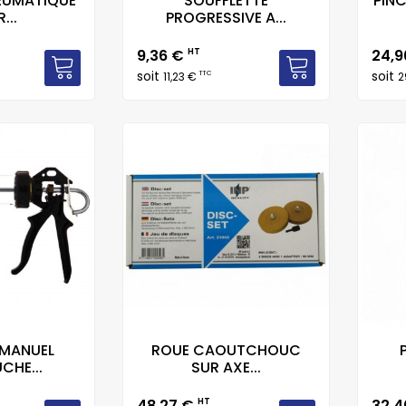
NEUMATIQUE
SOUFFLETTE
PINC
...
PROGRESSIVE A...
Prix
Prix
9,36 €
HT
24,
soit
soit
TTC
11,23 €
2
 MANUEL
ROUE CAOUTCHOUC
CHE...
SUR AXE...
Prix
Prix
48,27 €
HT
32,