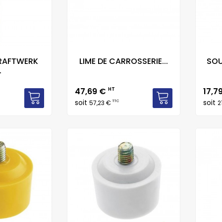
RAFTWERK
LIME DE CARROSSERIE...
SOU
.
Prix
Prix
47,69 €
HT
17,7
soit
soit
TTC
57,23 €
2