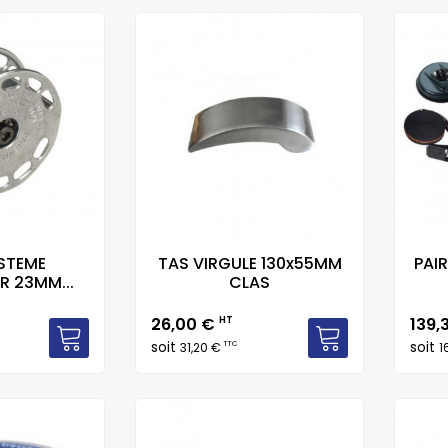
STEME
TAS VIRGULE 130x55MM
PAIR
R 23MM...
CLAS
Prix
Prix
26,00 €
HT
139,
soit
soit
TTC
31,20 €
1