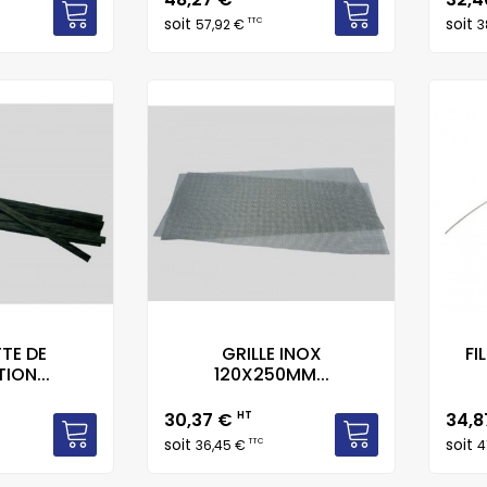
soit
soit
TTC
57,92 €
3
TE DE
GRILLE INOX
FI
ION...
120X250MM...
Prix
Prix
30,37 €
HT
34,
soit
soit
TTC
36,45 €
4