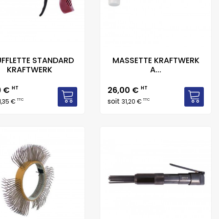
FFLETTE STANDARD
MASSETTE KRAFTWERK
KRAFTWERK
A...
Prix
9 €
HT
26,00 €
HT
soit
TTC
TTC
1,35 €
31,20 €