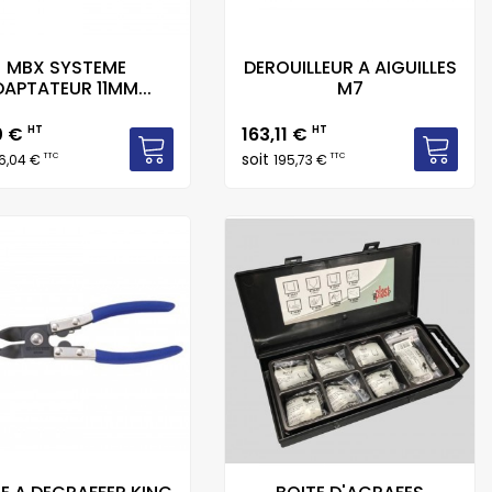
MBX SYSTEME
DEROUILLEUR A AIGUILLES
APTATEUR 11MM...
M7
Prix
0 €
HT
163,11 €
HT
soit
TTC
TTC
6,04 €
195,73 €