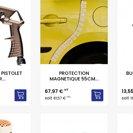
 PISTOLET
PROTECTION
BU
...
MAGNETIQUE 55CM...
Prix
Prix
67,97 €
HT
13,5
soit
soit
TTC
81,57 €
1