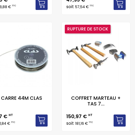
soit
TTC
TTC
8,88 €
57,54 €
RUPTURE DE STOCK
L CARRE 44M CLAS
COFFRET MARTEAU +
TAS 7...
Prix
87 €
HT
150,97 €
HT
soit
TTC
TTC
1,84 €
181,16 €