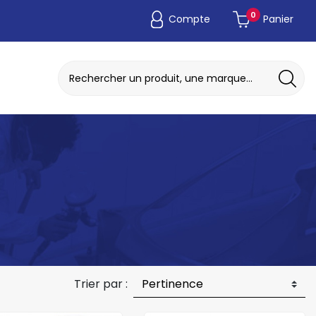
0
Compte
Panier
ADAPTATEUR DE POCHE JETABLE
DISQUE A MEULER / TRONCONNER
Trier par :