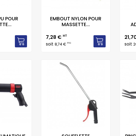
PU POUR
EMBOUT NYLON POUR
TE...
MASSETTE...
AD
Prix
Prix
7,28 €
HT
21,7
soit
soit
TTC
8,74 €
2