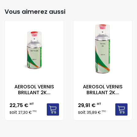
Vous aimerez aussi
AEROSOL VERNIS
AEROSOL VERNIS
BRILLANT 2K...
BRILLANT 2K...
Prix
Prix
22,75 €
HT
29,91 €
HT
soit
soit
TTC
TTC
27,30 €
35,89 €