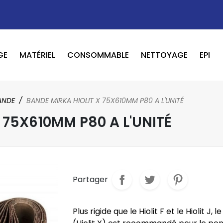
GE
MATÉRIEL
CONSOMMABLE
NETTOYAGE
EPI
OUTILS PNEUMATIQUE / ELECTRIQUE
BOOSTER / LAVEUR / INFRAROUGE
ANDE
BANDE MIRKA HIOLIT X 75X610MM P80 A L'UNITÉ
 75X610MM P80 A L'UNITÉ
Partager
Plus rigide que le Hiolit F et le Hiolit J, l