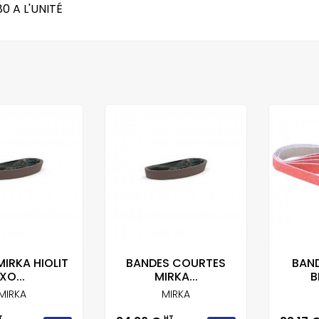
0 A L'UNITÉ
IRKA HIOLIT
BANDES COURTES
BAND
XO...
MIRKA...
B
MIRKA
MIRKA
T
HT