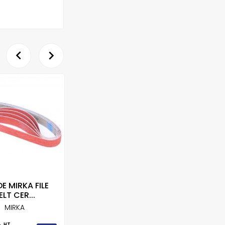


E MIRKA FILE
BANDE MIRKA FILE
B
ELT CER...
BELT ZIR...
75X5
MIRKA
MIRKA
HT
HT