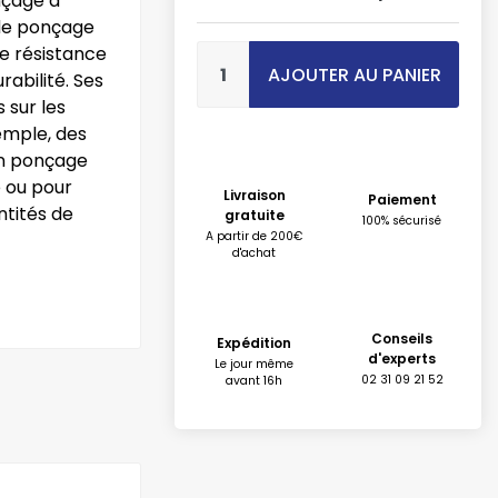
nçage à
 de ponçage
te résistance
AJOUTER AU PANIER
rabilité. Ses
 sur les
emple, des
un ponçage
e ou pour
Livraison
Paiement
ntités de
gratuite
100% sécurisé
A partir de 200€
d'achat
Conseils
Expédition
d'experts
Le jour même
02 31 09 21 52
avant 16h