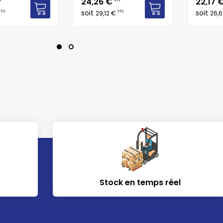
Prix
Prix
24,26 €
22,17 
soit
soit
TTC
TTC
29,12 €
26,6
Stock en temps réel