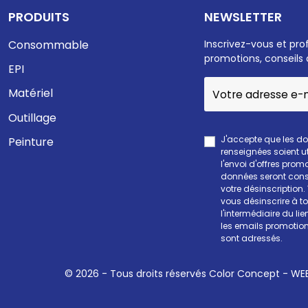
PRODUITS
NEWSLETTER
Consommable
Inscrivez-vous et pro
promotions, conseils 
EPI
Matériel
Outillage
J'accepte que les d
Peinture
renseignées soient ut
l'envoi d'offres prom
données seront cons
votre désinscription
vous désinscrire à 
l'intermédiaire du li
les emails promotion
sont adressés.
© 2026 - Tous droits réservés Color Concept -
WEE