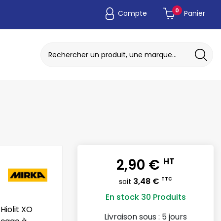
0
Compte
Panier
ADAPTATEUR DE POCHE JETABLE
DISQUE A MEULER / TRONCONNER
2,90 €
HT
3,48 €
TTC
soit
En stock
30 Produits
e Hiolit XO
Livraison sous :
5 jours