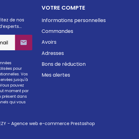
VOTRE COMPTE
fitez de nos
Informations personnelles
d’experts…
Commandes
Avoirs

Adresses
onnées
Bons de réduction
ilisées pour
Mes alertes
otionnelles. Vos
ervées jusqu'à
. Vous pouvez
tout moment par
en présent dans
nels qui vous
ZY - Agence web e-commerce Prestashop