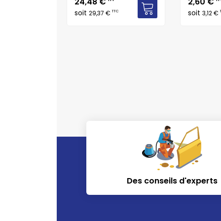
Prix
Prix
24,48 €
2,60 €
soit
soit
TTC
TTC
29,37 €
3,12 €
Des conseils d'experts