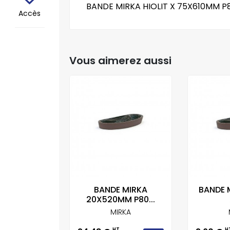
BANDE MIRKA HIOLIT X 75X610MM P8
Accès
Vous aimerez aussi
E MIRKA
BANDE MIRKA
BANDE M
 LOT DE 10
20X520MM P80...
IRKA
MIRKA
T
HT
H