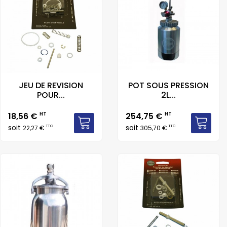
JEU DE REVISION
POT SOUS PRESSION
POUR...
2L...
Prix
Prix
18,56 €
HT
254,75 €
HT
soit
soit
TTC
TTC
22,27 €
305,70 €