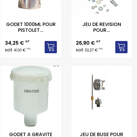
GODET 1000ML POUR
JEU DE REVISION
PISTOLET...
POUR...
Prix
Prix
34,25 €
HT
26,90 €
HT
soit
soit
TTC
TTC
41,10 €
32,27 €
GODET A GRAVITE
JEU DE BUSE POUR