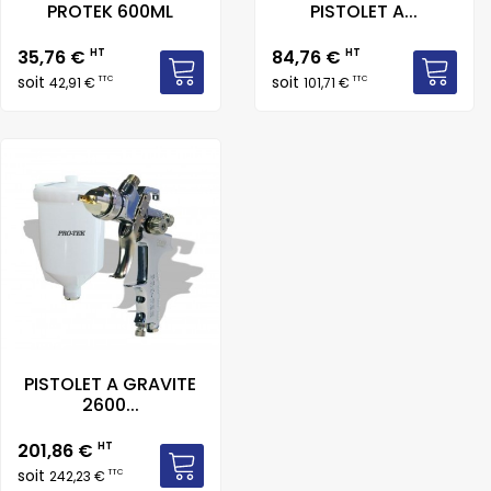
PROTEK 600ML
PISTOLET A...
Prix
Prix
35,76 €
HT
84,76 €
HT
soit
soit
TTC
TTC
42,91 €
101,71 €
PISTOLET A GRAVITE
2600...
Prix
201,86 €
HT
soit
TTC
242,23 €