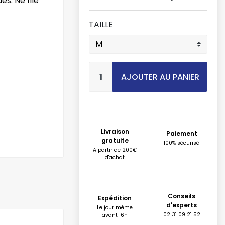
es. Ne file
TAILLE
AJOUTER AU PANIER
Livraison
Paiement
gratuite
100% sécurisé
A partir de 200€
d'achat
Conseils
Expédition
d'experts
Le jour même
02 31 09 21 52
avant 16h