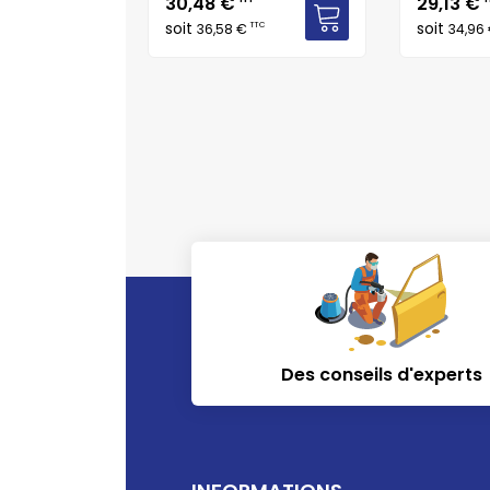
Prix
Prix
30,48 €
29,13 €
soit
soit
TTC
36,58 €
34,96
Des conseils d'experts