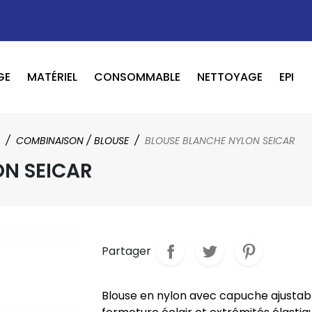
GE
MATÉRIEL
CONSOMMABLE
NETTOYAGE
EPI
OUTILS PNEUMATIQUE / ELECTRIQUE
BOOSTER / LAVEUR / INFRAROUGE
COMBINAISON / BLOUSE
BLOUSE BLANCHE NYLON SEICAR
ON SEICAR
Partager
Blouse en nylon avec capuche ajustabl