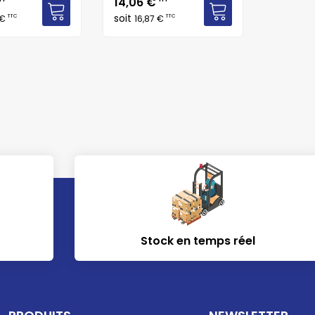
Prix
14,06 €
soit
TTC
TTC
 €
16,87 €
Stock en temps réel