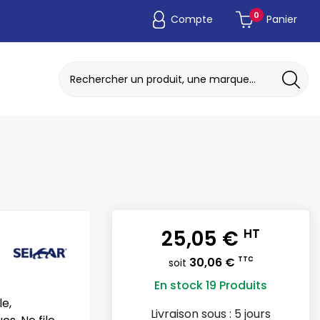
0
Compte
Panier
ADAPTATEUR DE POCHE JETABLE
DISQUE A MEULER / TRONCONNER
25,05 €
HT
30,06 €
TTC
soit
En stock
19 Produits
e,
Livraison sous :
5 jours