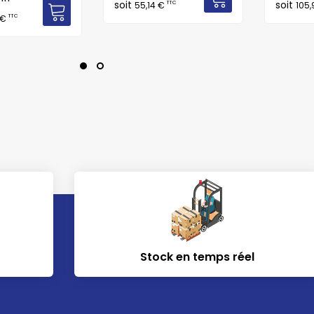
€
soit
soit
TTC
55,14 €
105,
TTC
 €
Stock en temps réel