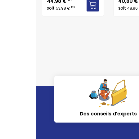
Prix
Prix
44,98 €
40,80 
TTC
soit
soit
TTC
53,98 €
48,96
Des conseils d'experts