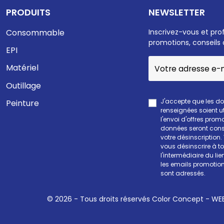
PRODUITS
NEWSLETTER
Consommable
Inscrivez-vous et pro
promotions, conseils 
EPI
Matériel
Outillage
J'accepte que les d
Peinture
renseignées soient ut
l'envoi d'offres prom
données seront cons
votre désinscription
vous désinscrire à 
l'intermédiaire du li
les emails promotion
sont adressés.
© 2026 - Tous droits réservés Color Concept -
WEE