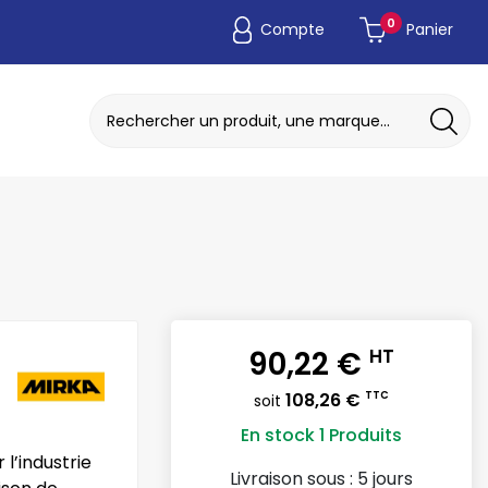
0
Compte
Panier
ADAPTATEUR DE POCHE JETABLE
DISQUE A MEULER / TRONCONNER
90,22 €
HT
108,26 €
TTC
soit
En stock
1 Produits
l’industrie
Livraison sous :
5 jours