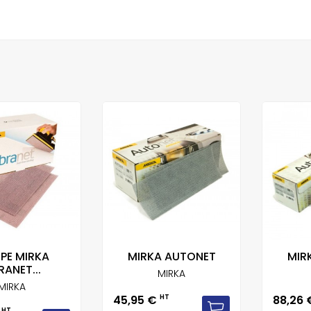
PE MIRKA
MIRKA AUTONET
MIR
RANET...
MIRKA
MIRKA
Prix
Prix
45,95 €
HT
88,26
HT