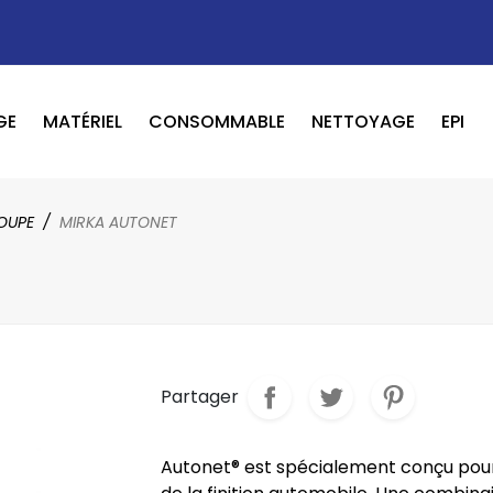
GE
MATÉRIEL
CONSOMMABLE
NETTOYAGE
EPI
OUTILS PNEUMATIQUE / ELECTRIQUE
BOOSTER / LAVEUR / INFRAROUGE
OUPE
MIRKA AUTONET
Partager
Autonet® est spécialement conçu pour 