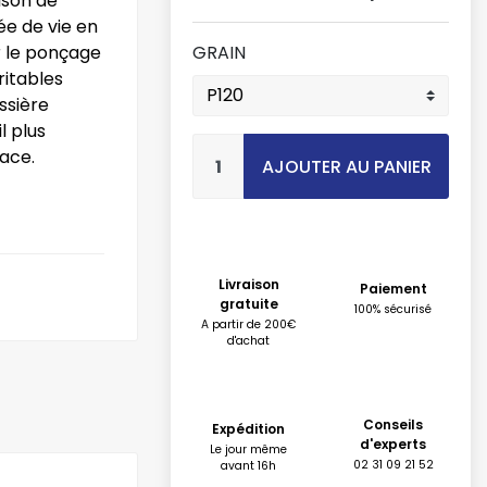
ison de
e de vie en
r le ponçage
GRAIN
ritables
ssière
l plus
face.
AJOUTER AU PANIER
Livraison
Paiement
gratuite
100% sécurisé
A partir de 200€
d'achat
Conseils
Expédition
d'experts
Le jour même
02 31 09 21 52
avant 16h