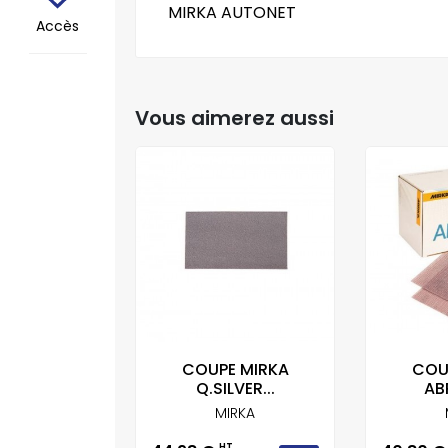
MIRKA AUTONET
Accès
Vous aimerez aussi
 AUTONET
COUPE MIRKA
COU
Q.SILVER...
AB
IRKA
MIRKA
T
HT