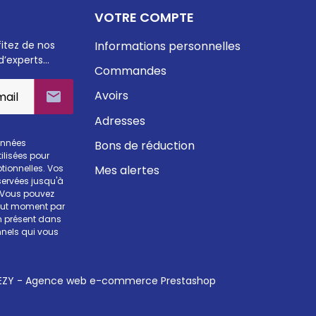
VOTRE COMPTE
fitez de nos
Informations personnelles
d’experts…
Commandes
Avoirs

Adresses
onnées
Bons de réduction
ilisées pour
Mes alertes
otionnelles. Vos
ervées jusqu'à
. Vous pouvez
tout moment par
en présent dans
nels qui vous
ZY - Agence web e-commerce Prestashop