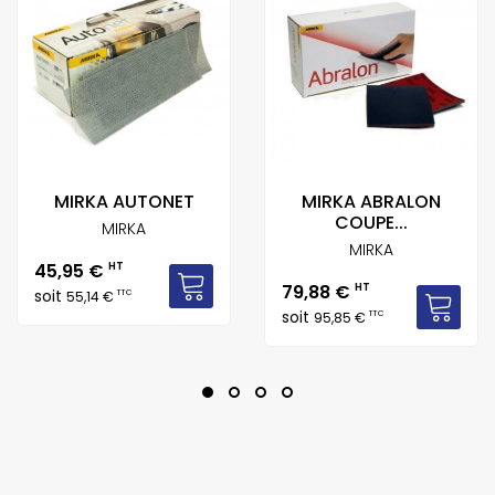
MIRKA AUTONET
MIRKA ABRALON
COUPE...
MIRKA
MIRKA
Prix
45,95 €
HT
Prix
79,88 €
HT
soit
TTC
55,14 €
soit
TTC
95,85 €