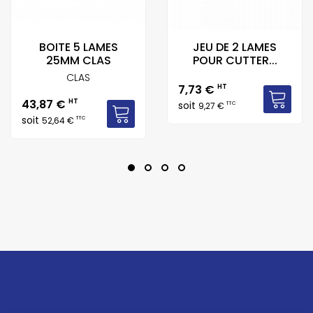
BOITE 5 LAMES
JEU DE 2 LAMES
25MM CLAS
POUR CUTTER...
CLAS
Prix
7,73 €
HT
Prix
43,87 €
HT
soit
TTC
9,27 €
soit
TTC
52,64 €