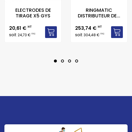
ELECTRODES DE
RINGMATIC
TIRAGE X5 GYS
DISTRIBUTEUR DE...
Prix
Prix
20,61 €
HT
253,74 €
HT
soit
soit
TTC
TTC
24,73 €
304,48 €