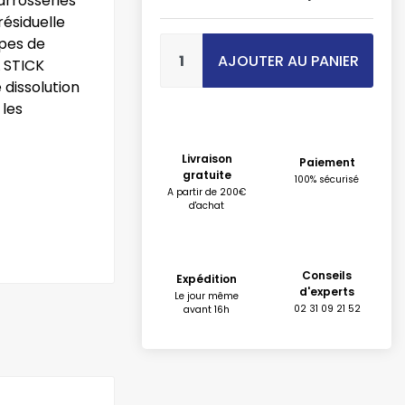
carrosseries
résiduelle
ypes de
AJOUTER AU PANIER
L STICK
dissolution
 les
Livraison
Paiement
gratuite
100% sécurisé
A partir de 200€
d'achat
Conseils
Expédition
d'experts
Le jour même
02 31 09 21 52
avant 16h