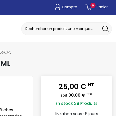
0
Compte
Panier
ADAPTATEUR DE POCHE JETABLE
DISQUE A MEULER / TRONCONNER
 500ML
0ML
25,00 €
HT
30,00 €
TTC
soit
En stock
28 Produits
ffiches
Livraison sous :
5 jours