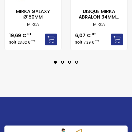
MIRKA GALAXY
DISQUE MIRKA
Ø150MM
ABRALON 34MM...
MIRKA
MIRKA
Prix
Prix
19,69 €
HT
6,07 €
HT
soit
soit
TTC
TTC
23,62 €
7,29 €