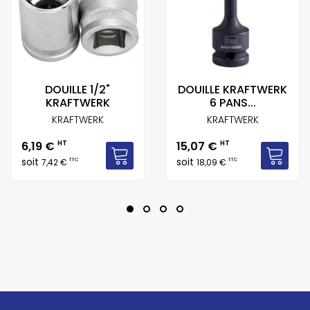
DOUILLE 1/2"
DOUILLE KRAFTWERK
KRAFTWERK
6 PANS...
KRAFTWERK
KRAFTWERK
Prix
Prix
6,19 €
HT
15,07 €
HT
soit
soit
TTC
TTC
7,42 €
18,09 €