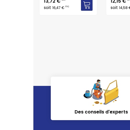
Prix
Prix
13,72 €
12,15 €
soit
soit
TTC
16,47 €
14,58
TC
Des conseils d'experts