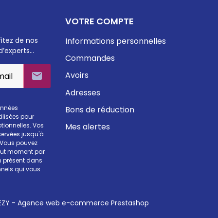
VOTRE COMPTE
fitez de nos
Informations personnelles
d’experts…
Commandes
Avoirs

Adresses
onnées
Bons de réduction
ilisées pour
Mes alertes
otionnelles. Vos
ervées jusqu'à
. Vous pouvez
tout moment par
en présent dans
nels qui vous
ZY - Agence web e-commerce Prestashop