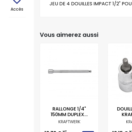
JEU DE 4 DOUILLES IMPACT 1/2" P
Accès
Vous aimerez aussi
LONGE
RALLONGE 1/4"
DOUIL
ERK 3/8"
150MM DUPLEX...
KRAF
0MM
KRAFTWERK
KR
FTWERK
HT
H