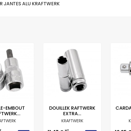
OUR JANTES ALU KRAFTWERK
LE-EMBOUT
DOUILLEK RAFTWERK
CARDA
TWERK...
EXTRA...
AFTWERK
KRAFTWERK
K
T
HT