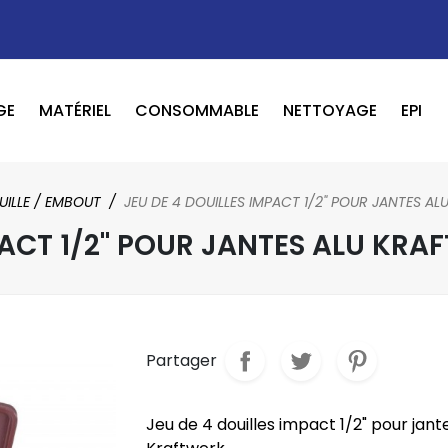
GE
MATÉRIEL
CONSOMMABLE
NETTOYAGE
EPI
OUTILS PNEUMATIQUE / ELECTRIQUE
BOOSTER / LAVEUR / INFRAROUGE
UILLE / EMBOUT
JEU DE 4 DOUILLES IMPACT 1/2" POUR JANTES A
PACT 1/2" POUR JANTES ALU KRA
Partager
Jeu de 4 douilles impact 1/2" pour jant