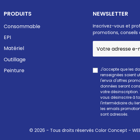
PRODUITS
NEWSLETTER
Consommable
Inscrivez-vous et pro
promotions, conseils 
EPI
Matériel
Outillage
J'accepte que les d
Peinture
renseignées soient ut
l'envoi d'offres prom
données seront cons
votre désinscription
vous désinscrire à 
l'intermédiaire du li
les emails promotion
sont adressés.
© 2026 - Tous droits réservés Color Concept -
WEE