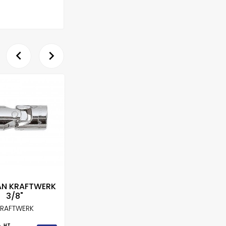


N KRAFTWERK
DOUILLE KRAFTWERK
DO
3/8"
1/4"
K
RAFTWERK
KRAFTWERK
HT
HT