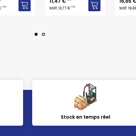
Prix
Prix
11,47 €
16,65 
soit
soit
TTC
TTC
 €
13,77 €
19,
Stock en temps réel