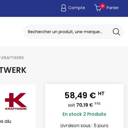
0
Compte
Panier
ADAPTATEUR DE POCHE JETABLE
DISQUE A MEULER / TRONCONNER
LU KRAFTWERK
FTWERK
58,49 €
HT
70,19 €
TTC
soit
En stock
2 Produits
es alu
Livraison sous :
5 jours