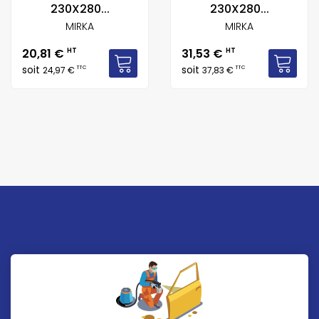
230X280...
230X280...
MIRKA
MIRKA
Prix
Prix
20,81 €
HT
31,53 €
HT
soit
soit
TTC
TTC
24,97 €
37,83 €