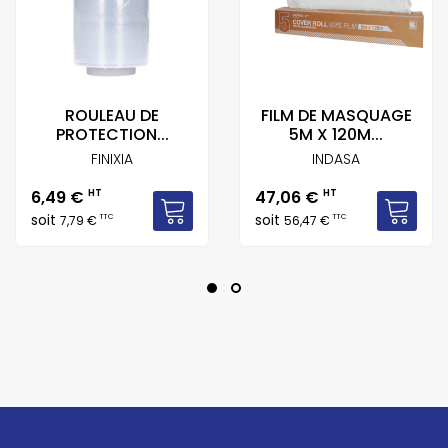
ROULEAU DE
FILM DE MASQUAGE
PROTECTION...
5M X 120M...
FINIXIA
INDASA
Prix
Prix
6,49 €
HT
47,06 €
HT
soit
soit
TTC
TTC
7,79 €
56,47 €