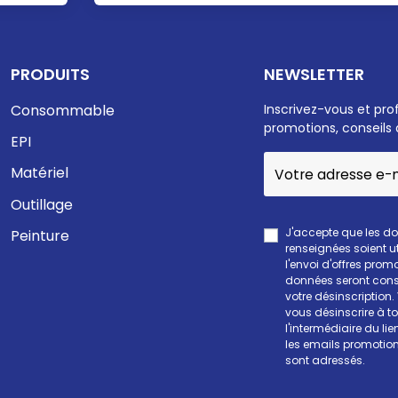
PRODUITS
NEWSLETTER
Consommable
Inscrivez-vous et pro
promotions, conseils 
EPI
Matériel
Outillage
J'accepte que les d
Peinture
renseignées soient ut
l'envoi d'offres prom
données seront cons
votre désinscription
vous désinscrire à 
l'intermédiaire du li
les emails promotion
sont adressés.