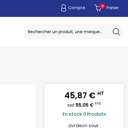
0
Compte
Panier
ADAPTATEUR DE POCHE JETABLE
DISQUE A MEULER / TRONCONNER
45,87 €
HT
55,05 €
TTC
soit
En stock
0 Produits
Livraison sous :