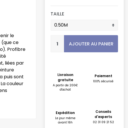
TAILLE
enir le
e (que ce
AJOUTER AU PANIER
o). Profibre
ité
, liées par
einture
Livraison
a puis sont
Paiement
gratuite
100% sécurisé
 La couleur
A partir de 200€
sens
d'achat
Conseils
Expédition
d'experts
Le jour même
02 31 09 21 52
avant 16h