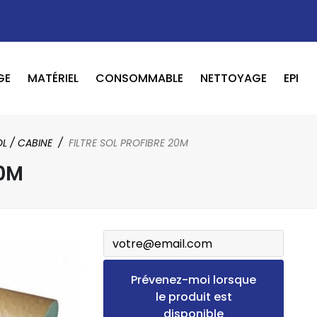
GE
MATÉRIEL
CONSOMMABLE
NETTOYAGE
EPI
OUTILS PNEUMATIQUE / ELECTRIQUE
BOOSTER / LAVEUR / INFRAROUGE
L / CABINE
FILTRE SOL PROFIBRE 20M
20M
Prévenez-moi lorsque
le produit est
disponible