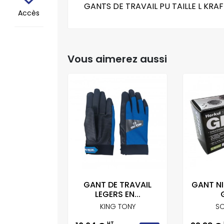
GANTS DE TRAVAIL PU TAILLE L KRAF
Accès
Vous aimerez aussi
E TRAVAIL
GANT DE TRAVAIL
GANT NI
SAUTO
LEGERS EN...
G
SAUTO
KING TONY
SC
HT