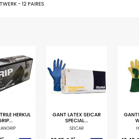
TWERK - 12 PAIRES
TRILE HERKUL
GANT LATEX SEICAR
GANTS
RIP...
SPECIAL...
W
ANGRIP
SEICAR
H
HT
HT