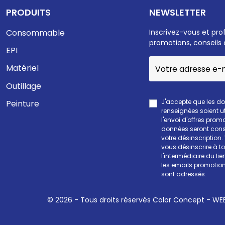
PRODUITS
NEWSLETTER
Consommable
Inscrivez-vous et pro
promotions, conseils 
EPI
Matériel
Outillage
J'accepte que les d
Peinture
renseignées soient ut
l'envoi d'offres prom
données seront cons
votre désinscription
vous désinscrire à 
l'intermédiaire du li
les emails promotion
sont adressés.
© 2026 - Tous droits réservés Color Concept -
WEE