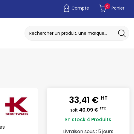
0
Compte
Panier
ADAPTATEUR DE POCHE JETABLE
DISQUE A MEULER / TRONCONNER
33,41 €
HT
40,09 €
TTC
soit
En stock
4 Produits
res
Livraison sous :
5 jours