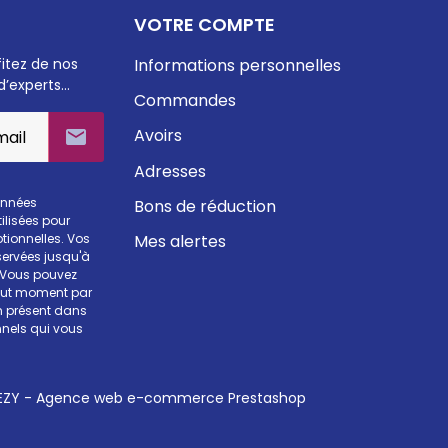
VOTRE COMPTE
fitez de nos
Informations personnelles
d’experts…
Commandes
Avoirs

Adresses
onnées
Bons de réduction
ilisées pour
Mes alertes
otionnelles. Vos
ervées jusqu'à
. Vous pouvez
tout moment par
en présent dans
nels qui vous
ZY - Agence web e-commerce Prestashop