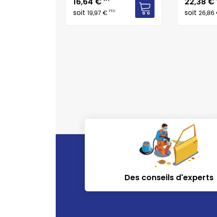
Prix
Prix
16,64 €
22,38 €
soit
soit
C
TTC
19,97 €
26,86
Des conseils d'experts