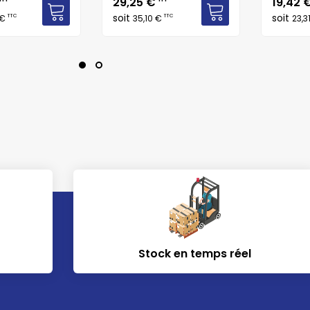
Prix
Prix
29,25 €
19,42 
soit
soit
TTC
TTC
 €
35,10 €
23,3
Stock en temps réel