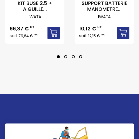
KIT BUSE 2.5 +
SUPPORT BATTERIE
AIGUILLE...
MANOMETRE...
IWATA
IWATA
Prix
Prix
66,37 €
HT
10,12 €
HT
soit
soit
TTC
TTC
79,64 €
12,15 €