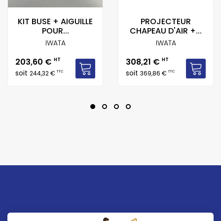
KIT BUSE + AIGUILLE
PROJECTEUR
POUR...
CHAPEAU D'AIR +...
IWATA
IWATA
Prix
Prix
203,60 €
HT
308,21 €
HT
soit
soit
TTC
TTC
244,32 €
369,86 €