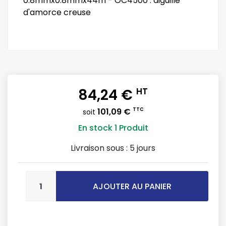
0.8mmx0.8mmx44m - OC4500 : aiguille
d'amorce creuse
84,24 €
HT
101,09 €
TTC
soit
En stock
1 Produit
Livraison sous :
5 jours
AJOUTER AU PANIER