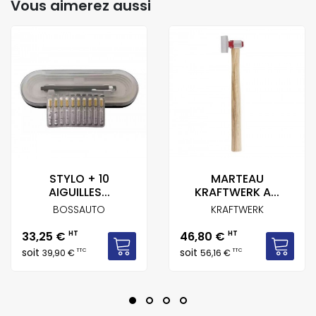
Vous aimerez aussi
STYLO + 10
MARTEAU
AIGUILLES...
KRAFTWERK A...
BOSSAUTO
KRAFTWERK
Prix
Prix
33,25 €
HT
46,80 €
HT
soit
soit
TTC
TTC
39,90 €
56,16 €