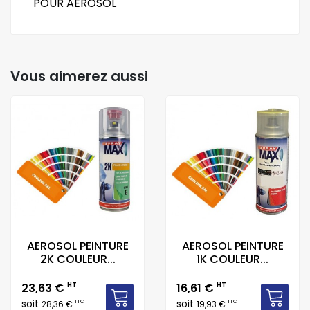
POUR AEROSOL
Vous aimerez aussi
AEROSOL PEINTURE
AEROSOL PEINTURE
2K COULEUR...
1K COULEUR...
Prix
Prix
23,63 €
HT
16,61 €
HT
soit
soit
TTC
TTC
28,36 €
19,93 €