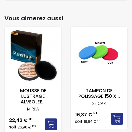
Vous aimerez aussi
MOUSSE DE
TAMPON DE
LUSTRAGE
POLISSAGE 150 X...
ALVEOLEE...
SEICAR
MIRKA
Prix
16,37 €
HT
Prix
22,42 €
HT
soit
TTC
19,64 €
soit
TTC
26,90 €