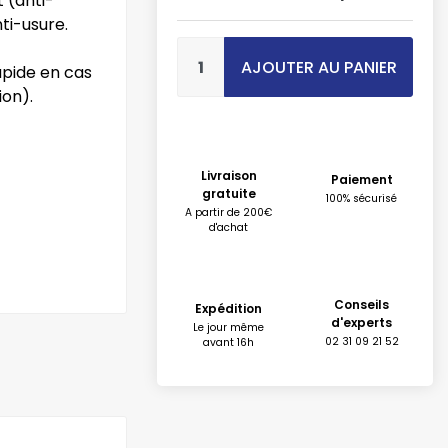
 (anti-
ti-usure.
AJOUTER AU PANIER
apide en cas
ion).
Livraison
Paiement
gratuite
100% sécurisé
A partir de 200€
d'achat
Conseils
Expédition
d'experts
Le jour même
02 31 09 21 52
avant 16h