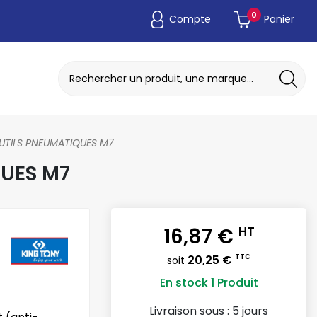
0
Compte
Panier
ADAPTATEUR DE POCHE JETABLE
DISQUE A MEULER / TRONCONNER
OUTILS PNEUMATIQUES M7
QUES M7
16,87 €
HT
20,25 €
TTC
soit
En stock
1 Produit
Livraison sous :
5 jours