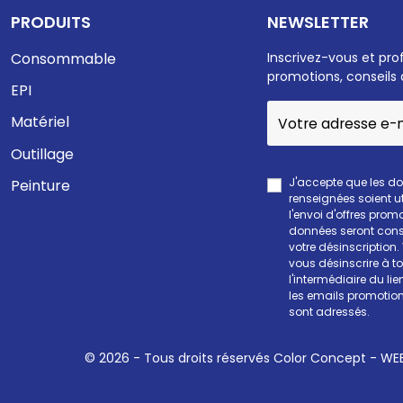
PRODUITS
NEWSLETTER
Consommable
Inscrivez-vous et pro
promotions, conseils 
EPI
Matériel
Outillage
J'accepte que les d
Peinture
renseignées soient ut
l'envoi d'offres prom
données seront cons
votre désinscription
vous désinscrire à 
l'intermédiaire du li
les emails promotion
sont adressés.
© 2026 - Tous droits réservés Color Concept -
WEE