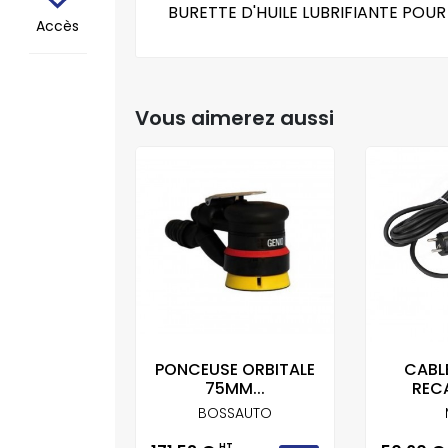
BURETTE D'HUILE LUBRIFIANTE POU
Accès
Vous aimerez aussi
CEUSE
PONCEUSE ORBITALE
CABL
UE MIRKA...
75MM...
RECA
IRKA
BOSSAUTO
T
HT