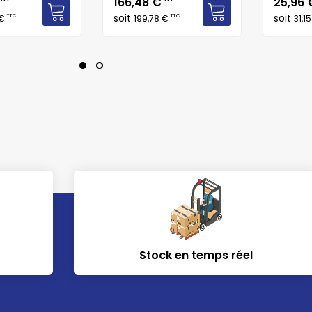
Prix
Prix
€
166,48 €
25,96
soit
soit
TTC
TTC
 €
199,78 €
31,1
Stock en temps réel