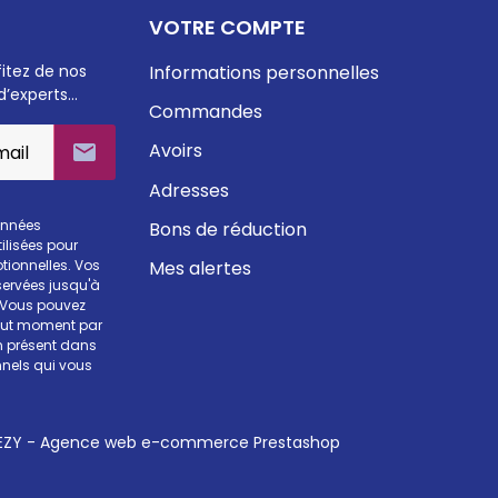
VOTRE COMPTE
fitez de nos
Informations personnelles
d’experts…
Commandes
Avoirs

Adresses
onnées
Bons de réduction
ilisées pour
Mes alertes
otionnelles. Vos
ervées jusqu'à
. Vous pouvez
tout moment par
en présent dans
nels qui vous
ZY - Agence web e-commerce Prestashop