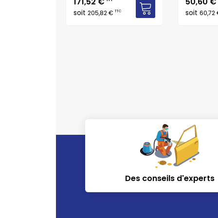
Prix
Prix
171,52 €
50,60 
soit
soit
TTC
TTC
€
205,82 €
60,72
Des conseils d'experts