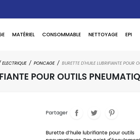
GE
MATÉRIEL
CONSOMMABLE
NETTOYAGE
EPI
OUTILS PNEUMATIQUE / ELECTRIQUE
BOOSTER / LAVEUR / INFRAROUGE
/ ELECTRIQUE
PONCAGE
BURETTE D'HUILE LUBRIFIANTE POUR 
IFIANTE POUR OUTILS PNEUMATI
Partager
Burette d’huile lubrifiante pour outils