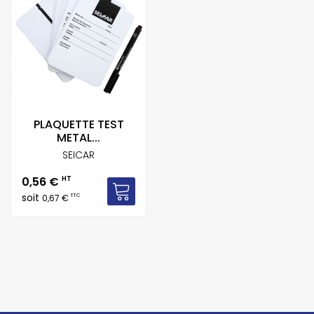
PLAQUETTE TEST
METAL...
SEICAR
Prix
0,56 €
HT
soit
TTC
0,67 €