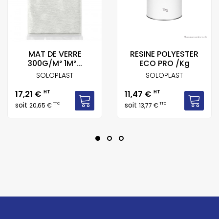
MAT DE VERRE
RESINE POLYESTER
300G/M² 1M²...
ECO PRO /Kg
SOLOPLAST
SOLOPLAST
Prix
Prix
17,21 €
HT
11,47 €
HT
soit
soit
TTC
TTC
20,65 €
13,77 €