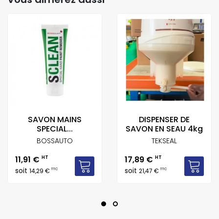
SAVON MAINS
DISPENSER DE
SPECIAL...
SAVON EN SEAU 4kg
BOSSAUTO
TEKSEAL
Prix
Prix
11,91 €
HT
17,89 €
HT
soit
soit
TTC
TTC
14,29 €
21,47 €