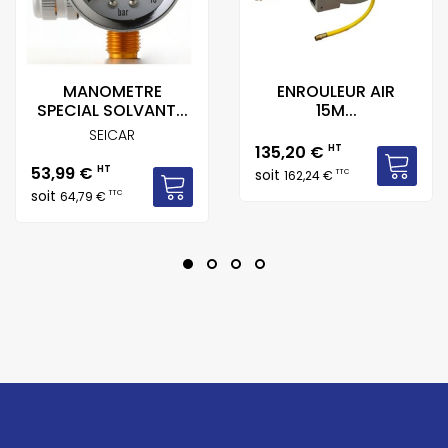
MANOMETRE
ENROULEUR AIR
SPECIAL SOLVANT...
15M...
SEICAR
Prix
135,20 €
HT
Prix
53,99 €
HT
soit
TTC
162,24 €
soit
TTC
64,79 €