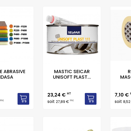
E ABRASIVE
MASTIC SEICAR
R
NDASA
UNISOFT PLAST...
MAS
Prix
Prix
23,24 €
HT
7,10 €
soit
soit
TTC
TTC
27,89 €
8,52