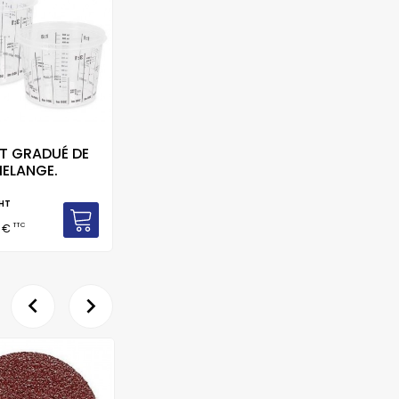
T GRADUÉ DE
ELANGE.
HT
TTC
9 €

