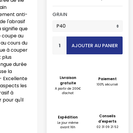
urée de vie
ain
tement anti-
GRAIN
e l'abrasif
 signifie que
e coupe au
 au cours du
AJOUTER AU PANIER
nue à couper
t plus
Longue durée
se la
- Excellente
Livraison
Paiement
gratuite
 aspects les
100% sécurisé
A partir de 200€
asif à
d'achat
 pour qu'il
Conseils
Expédition
d'experts
Le jour même
02 31 09 21 52
avant 16h