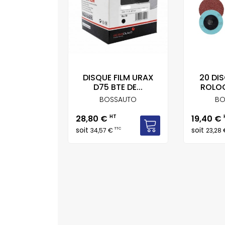
FIBRE ALO
DISQUE FILM URAX
20 DI
KA...
D75 BTE DE...
ROLOC
IRKA
BOSSAUTO
BO
Prix
Prix
T
28,80 €
HT
19,40 €
soit
soit
TTC
TTC
34,57 €
23,28