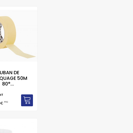
UBAN DE
QUAGE 50M
80°...
HT
TTC
 €