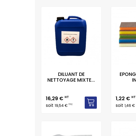
DILUANT DE
EPONG
NETTOYAGE MIXTE...
I
Prix
Prix
16,29 €
HT
1,22 €
HT
soit
soit
TTC
19,54 €
1,46 €