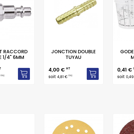
T RACCORD
JONCTION DOUBLE
GODE
E 1/4" 6MM
TUYAU
M
Prix
Prix
T
4,00 €
HT
0,41 €
soit
soit
TTC
TTC
€
4,81 €
0,4