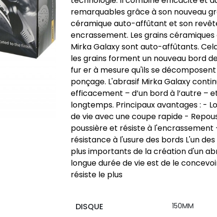
technologie. Il combine efficacité et d
remarquables grâce à son nouveau gr
céramique auto-affûtant et son revê
encrassement. Les grains céramiques d
Mirka Galaxy sont auto-affûtants. Cela
les grains forment un nouveau bord d
fur er à mesure qu'ils se décomposent
ponçage. L'abrasif Mirka Galaxy conti
efficacement – d’un bord à l’autre – e
longtemps. Principaux avantages : - 
de vie avec une coupe rapide - Repous
poussière et résiste à l'encrassement 
résistance à l'usure des bords L'un des
plus importants de la création d'un abr
longue durée de vie est de le concevoir
résiste le plus
DISQUE
150MM