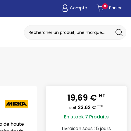
0
Compte
Panier
ADAPTATEUR DE POCHE JETABLE
DISQUE A MEULER / TRONCONNER
19,69 €
HT
23,62 €
TTC
soit
En stock
7 Produits
ka de haute
Livraison sous :
5 jours