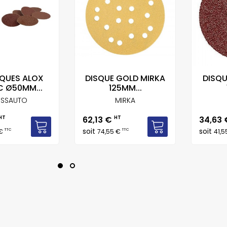
SQUES ALOX
DISQUE GOLD MIRKA
DISQU
 Ø50MM...
125MM...
SSAUTO
MIRKA
Prix
Prix
HT
62,13 €
HT
34,63
soit
soit
TTC
TTC
 €
74,55 €
41,