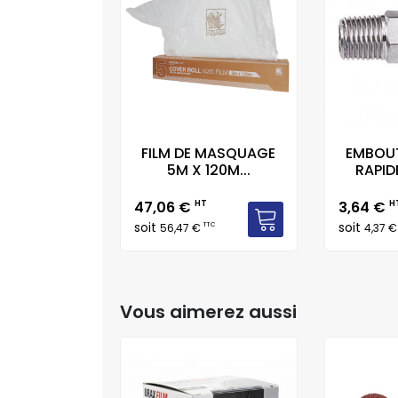
FILM DE MASQUAGE
EMBOU
5M X 120M...
RAPID
Prix
Prix
47,06 €
HT
3,64 €
H
soit
soit
TTC
56,47 €
4,37 
Vous aimerez aussi