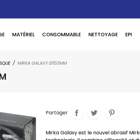
GE
MATÉRIEL
CONSOMMABLE
NETTOYAGE
EPI
OUTILS PNEUMATIQUE / ELECTRIQUE
BOOSTER / LAVEUR / INFRAROUGE
ISQUE
MIRKA GALAXY Ø150MM
MM
Partager
Mirka Galaxy est le nouvel abrasif Mir