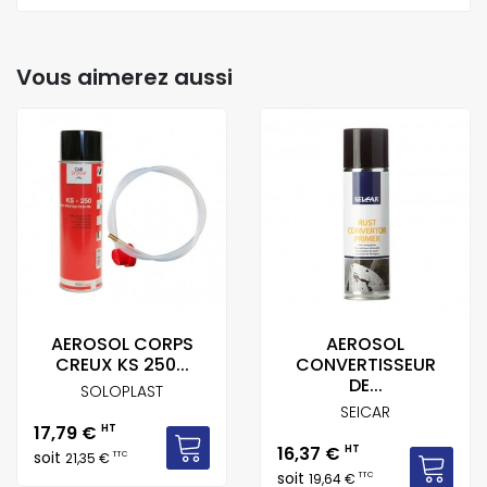
Vous aimerez aussi
AEROSOL CORPS
AEROSOL
CREUX KS 250...
CONVERTISSEUR
DE...
SOLOPLAST
SEICAR
Prix
17,79 €
HT
Prix
16,37 €
HT
soit
TTC
21,35 €
soit
TTC
19,64 €