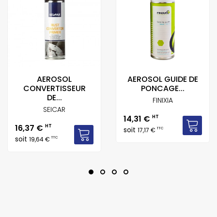
AEROSOL
AEROSOL GUIDE DE
CONVERTISSEUR
PONCAGE...
DE...
FINIXIA
SEICAR
Prix
14,31 €
HT
Prix
16,37 €
HT
soit
TTC
17,17 €
soit
TTC
19,64 €