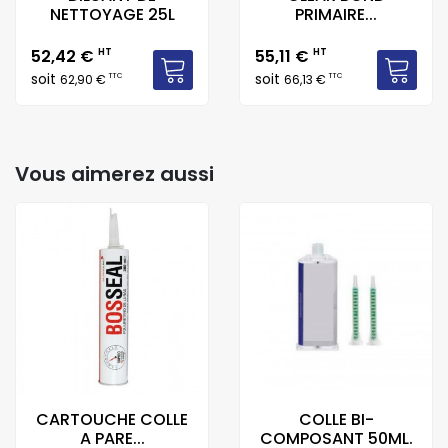
NETTOYAGE 25L
PRIMAIRE...
Prix
Prix
52,42 €
HT
55,11 €
HT
soit
soit
TTC
TTC
62,90 €
66,13 €
Vous aimerez aussi
CARTOUCHE COLLE
COLLE BI-
A PARE...
COMPOSANT 50ML.