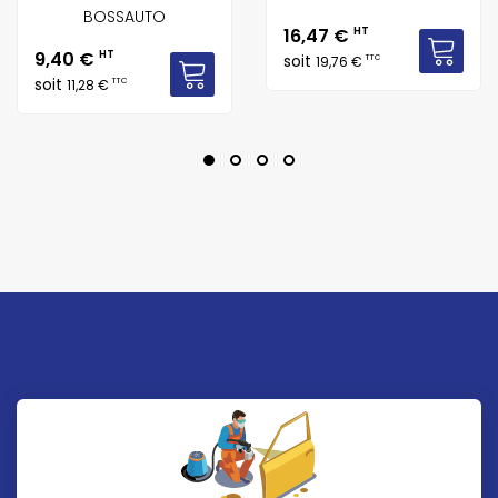
BOSSAUTO
Prix
16,47 €
HT
Prix
9,40 €
HT
soit
TTC
19,76 €
soit
TTC
11,28 €