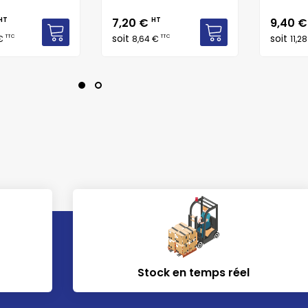
Prix
Prix
HT
7,20 €
HT
9,40 
soit
soit
TTC
TTC
 €
8,64 €
11,2
Stock en temps réel