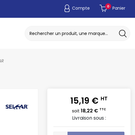
0
Compte
Panier
ADAPTATEUR DE POCHE JETABLE
DISQUE A MEULER / TRONCONNER
AR
15,19 €
HT
18,22 €
TTC
soit
Livraison sous :