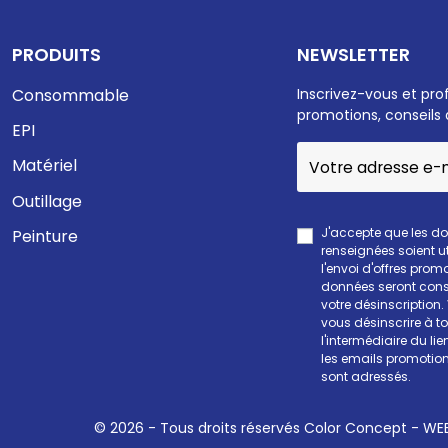
PRODUITS
NEWSLETTER
Consommable
Inscrivez-vous et pro
promotions, conseils 
EPI
Matériel
Outillage
J'accepte que les d
Peinture
renseignées soient ut
l'envoi d'offres prom
données seront cons
votre désinscription
vous désinscrire à 
l'intermédiaire du li
les emails promotion
sont adressés.
© 2026 - Tous droits réservés Color Concept -
WEE