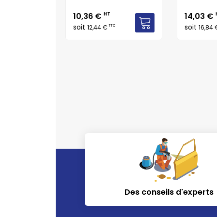
T
Prix
Prix
10,36 €
HT
14,03 €
TTC
soit
soit
TTC
12,44 €
16,84
Des conseils d'experts