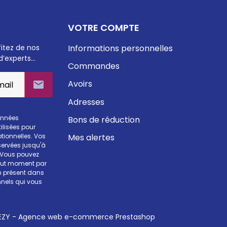
VOTRE COMPTE
fitez de nos
Informations personnelles
d’experts…
Commandes
Avoirs

Adresses
onnées
Bons de réduction
ilisées pour
Mes alertes
otionnelles. Vos
ervées jusqu'à
. Vous pouvez
tout moment par
en présent dans
nels qui vous
ZY - Agence web e-commerce Prestashop