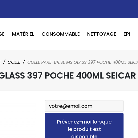
GE
MATÉRIEL
CONSOMMABLE
NETTOYAGE
EPI
OUTILS PNEUMATIQUE / ELECTRIQUE
BOOSTER / LAVEUR / INFRAROUGE
E
COLLE
COLLE PARE-BRISE MS GLASS 397 POCHE 400ML SEIC
 GLASS 397 POCHE 400ML SEICAR
Prévenez-moi lorsque
le produit est
disponible