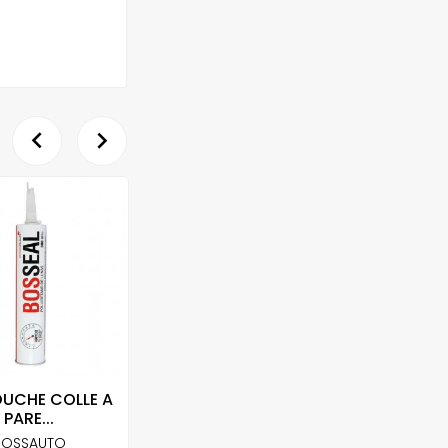


UCHE COLLE A
RESINE DE
COLL
PARE...
REPARATION...
2
BOSSAUTO
CLAS