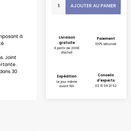
AJOUTER AU PANIER
mposant à
Livraison
Paiement
té
gratuite
100% sécurisé
A partir de 200€
d'achat
s. Joint
rtante .
 dans 30
Conseils
Expédition
d'experts
Le jour même
02 31 09 21 52
avant 16h