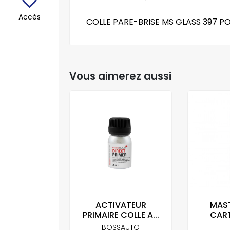
Accès
COLLE PARE-BRISE MS GLASS 397 P
Vous aimerez aussi
E COLLE...
ACTIVATEUR
MAST
PRIMAIRE COLLE A...
CART
RTON
BOSSAUTO