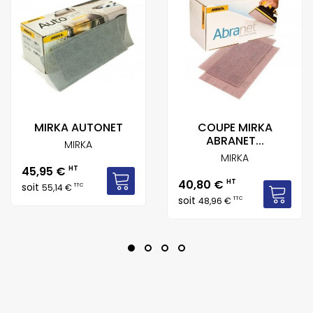
MIRKA AUTONET
COUPE MIRKA
ABRANET...
MIRKA
MIRKA
Prix
45,95 €
HT
Prix
40,80 €
HT
soit
TTC
55,14 €
soit
TTC
48,96 €